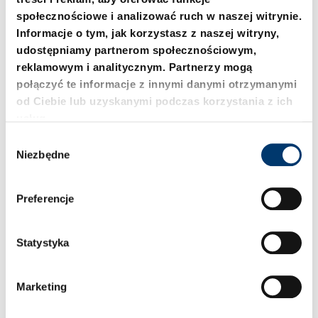
społecznościowe i analizować ruch w naszej witrynie.
Informacje o tym, jak korzystasz z naszej witryny,
udostępniamy partnerom społecznościowym,
reklamowym i analitycznym. Partnerzy mogą
połączyć te informacje z innymi danymi otrzymanymi
od Ciebie lub uzyskanymi podczas korzystania z ich
usług.
W
2488.93.13.00750.
2488.93.13.01000.
Niezbędne
2488.93.13.00750.013
2488.93.13.01000.013
y
b
ó
Preferencje
r
z
g
Statystyka
o
d
Marketing
y