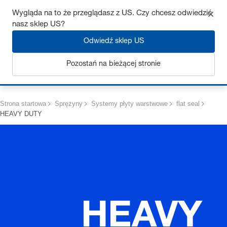
Uzyskaj do 7% zniżki – kliknij tutaj, aby dowiedzieć się więcej
Wygląda na to że przeglądasz z US. Czy chcesz odwiedzić
nasz sklep US?
Odwiedź sklep US
Pozostań na bieżącej stronie
Zaloguj się
Strona startowa
Sprężyny
Systemy płyty warstwowe
flat seal
HEAVY DUTY
HEAVY