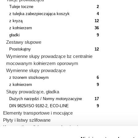
Tuleje toczne
2
z tulejka zabezpieczająca koszyk
4
z kryzą
12
z kołnierzem
36
gładki
9
Zestawy słupowe
Prostokątny
12
Wymienne słupy prowadzące bz centralnie
mocowanym kołnierzem oporowym
Wymienne słupy prowadzące
z trzonem stożkowym
6
z kołnierzem
9
Słupy prowadzące, gładka
Dużych narzędzi / Normy motoryzacyjne
17
DIN 9825/ISO 9182-2, ECO-LINE
9
Elementy transportowe i mocujące
Płyty i listwy szlifowane
Korpusy tłoczników z prowadzeniami