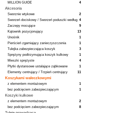
MILLION GUIDE
4
Akcesoria
Sworznie wtykowe
2
Sworzeń dociskowy / Sworzeń poduszki według
4
Zaczepy mocujące
9
Kątownik pozycjonujący
13
Unośnik
1
Pierścień zgarniający zanieczyszczenia
1
Tulejka zabezpieczająca koszyk
3
Sprężyny podtrzymująca koszyk kulkowy
1
Mieszki sprężyste
4
Płytki dystansowe ustalające ząbkowane
1
Elementy centrujący / Trzpień centrujący
11
Koszykami wałeczkowymi
z elementem montażowym
1
bez podcięciem zabezpieczającym
1
Koszyki kulkowe
z elementem montażowym
2
bez podcięciem zabezpieczającym
8
Tuleje prowadząca