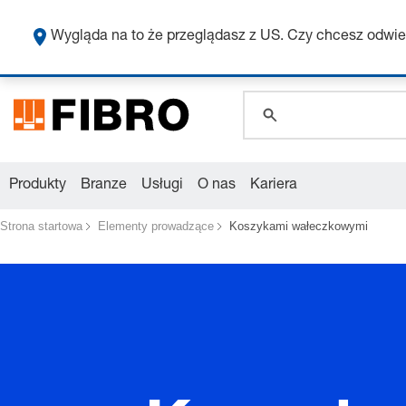
global.search.pla
global.search.pla
Wygląda na to że przeglądasz z US. Czy chcesz odwie
global.search.pla
Produkty
Branze
Usługi
O nas
Kariera
Strona startowa
Elementy prowadzące
Koszykami wałeczkowymi