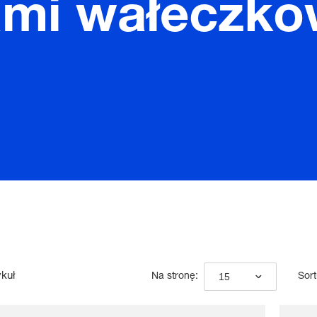
mi wałeczko
ykuł
15
Na stronę:
Sort