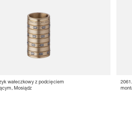
zyk wałeczkowy z podcięciem
2061
jącym, Mosiądz
mont