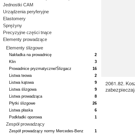
Jednostki CAM
Urządzenia peryferyjne
Elastomery
Sprężyny
Precyzyjne części tnące
Elementy prowadzące
Elementy ślizgowe
Nakładka na prowadnicę
2
Klin
3
Prowadnice pryzmatyczne/Ślizgacz
16
Listwa teowa
2
Listwa kątowa
9
2061.82. Kos
Listwa ślizgowa
9
zabezpiecza
Listwa prowadząca
8
Płytki ślizgowe
26
Listwa płaska
6
Podkładki oporowa
1
Zespół prowadzący
Zespół prowadzący normy Mercedes-Benz
1