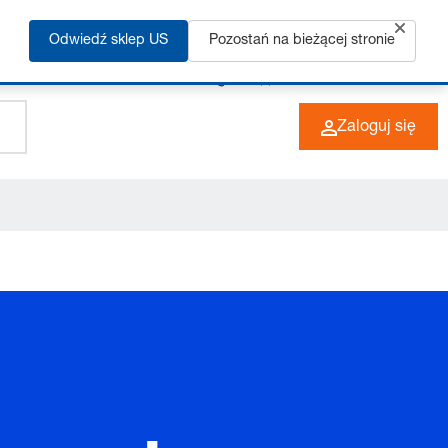
Odwiedź sklep US
Pozostań na bieżącej stronie
+49 (0) 6266 73-0
PL
Zaloguj się