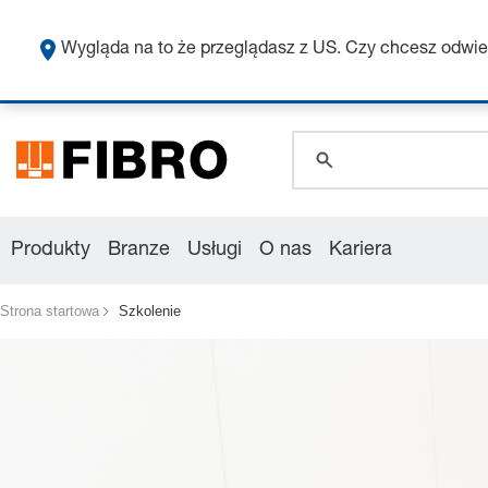
Uzy
global.search.pla
Wygląda na to że przeglądasz z US. Czy chcesz odwie
global.search.pla
global.search.pla
Produkty
Branze
Usługi
O nas
Kariera
Strona startowa
Szkolenie