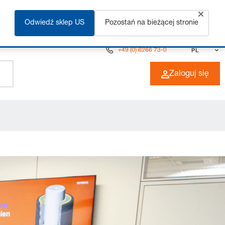
ęcej
Odwiedź sklep US
Pozostań na bieżącej stronie
+49 (0) 6266 73-0
PL
Zaloguj się