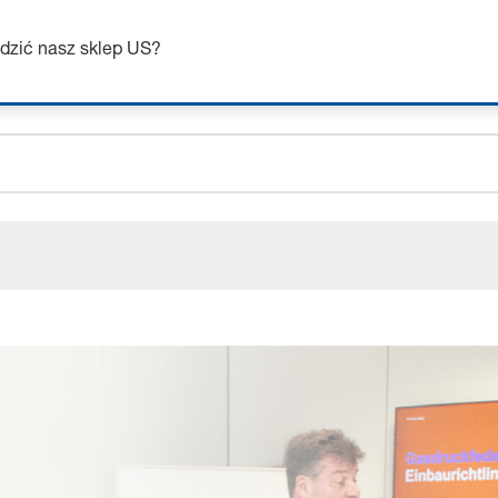
skaj do 7% zniżki – kliknij tutaj, aby dowiedzieć się wi
ceholder.sku
dzić nasz sklep US?
ceholder.name
ceholder.category