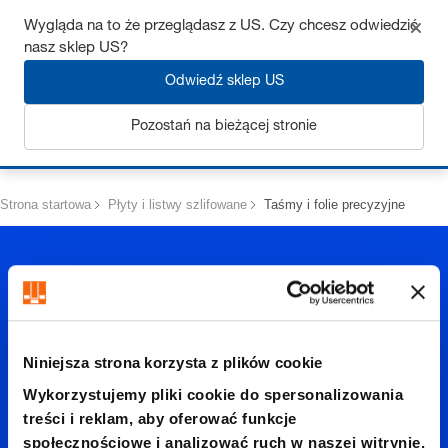
Uzyskaj do 7% zniżki – kliknij tutaj, aby dowiedzieć się więcej
Wygląda na to że przeglądasz z US. Czy chcesz odwiedzić
nasz sklep US?
Odwiedź sklep US
Pozostań na bieżącej stronie
Zaloguj się
Strona startowa
Płyty i listwy szlifowane
Taśmy i folie precyzyjne
Niniejsza strona korzysta z plików cookie
Taśmy i
Wykorzystujemy pliki cookie do spersonalizowania
treści i reklam, aby oferować funkcje
społecznościowe i analizować ruch w naszej witrynie.