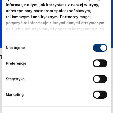
folie
Informacje o tym, jak korzystasz z naszej witryny,
udostępniamy partnerom społecznościowym,
reklamowym i analitycznym. Partnerzy mogą
precyzyj
połączyć te informacje z innymi danymi otrzymanymi
od Ciebie lub uzyskanymi podczas korzystania z ich
usług.
ne
W
Niezbędne
y
b
Taśmy i folie precyzyjne
ó
Preferencje
r
z
g
Statystyka
Filtr/sortowanie
o
d
Marketing
y
1 Znaleziono artykuł