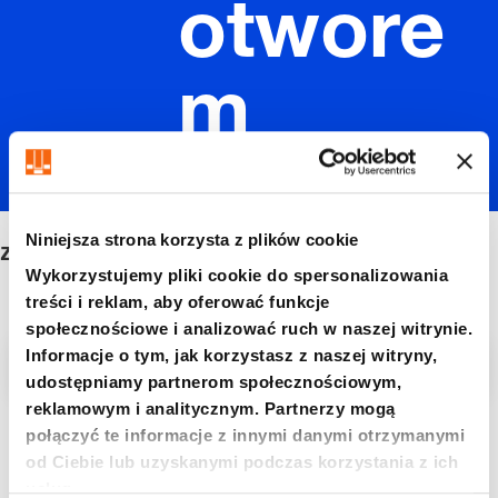
otwore
m
przeloto
Niniejsza strona korzysta z plików cookie
z otworem przelotowym
wym
Wykorzystujemy pliki cookie do spersonalizowania
treści i reklam, aby oferować funkcje
społecznościowe i analizować ruch w naszej witrynie.
Informacje o tym, jak korzystasz z naszej witryny,
Filtr/sortowanie
udostępniamy partnerom społecznościowym,
reklamowym i analitycznym. Partnerzy mogą
połączyć te informacje z innymi danymi otrzymanymi
6 Znaleziono artykuł
od Ciebie lub uzyskanymi podczas korzystania z ich
usług.