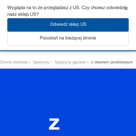
Uzyskaj do 7% zniżki – kliknij tutaj, aby dowiedzieć się więcej
Wygląda na to że przeglądasz z US. Czy chcesz odwiedzić
nasz sklep US?
Odwiedź sklep US
Pozostań na bieżącej stronie
Zaloguj się
Strona startowa
Sprężyny
Sprężyny gazowe
z otworem przelotowym
z