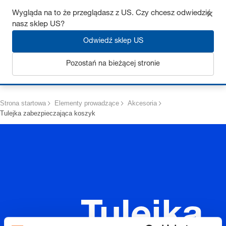
Uzyskaj do 7% zniżki – kliknij tutaj, aby dowiedzieć się więcej
Wygląda na to że przeglądasz z US. Czy chcesz odwiedzić
nasz sklep US?
Odwiedź sklep US
Pozostań na bieżącej stronie
Zaloguj się
Strona startowa
Elementy prowadzące
Akcesoria
Tulejka zabezpieczająca koszyk
Tulejka