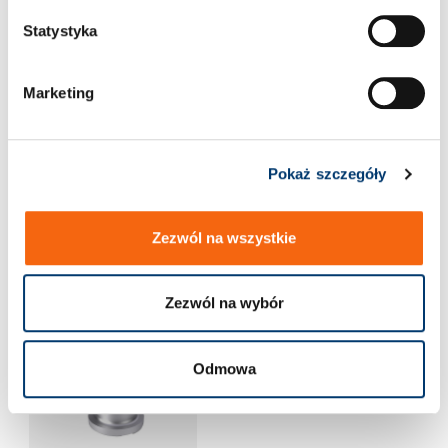
z
g
Statystyka
o
d
Marketing
y
Pokaż szczegóły
202.91. Tulejka
202.92.1. Tulejka
zabezpieczająca koszyk
zabezpieczająca koszyk
Zezwól na wszystkie
Zezwól na wybór
Odmowa