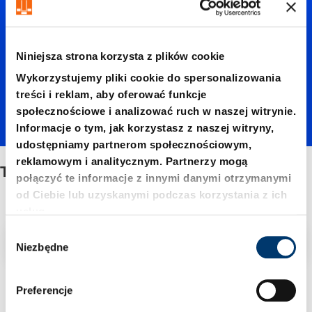
zabezpi
Niniejsza strona korzysta z plików cookie
eczając
Wykorzystujemy pliki cookie do spersonalizowania
treści i reklam, aby oferować funkcje
społecznościowe i analizować ruch w naszej witrynie.
a
Informacje o tym, jak korzystasz z naszej witryny,
udostępniamy partnerom społecznościowym,
reklamowym i analitycznym. Partnerzy mogą
Tulejka zabezpieczająca koszyk
koszyk
połączyć te informacje z innymi danymi otrzymanymi
od Ciebie lub uzyskanymi podczas korzystania z ich
usług.
W
Filtr/sortowanie
Niezbędne
y
b
ó
3 Znaleziono artykuł
Preferencje
r