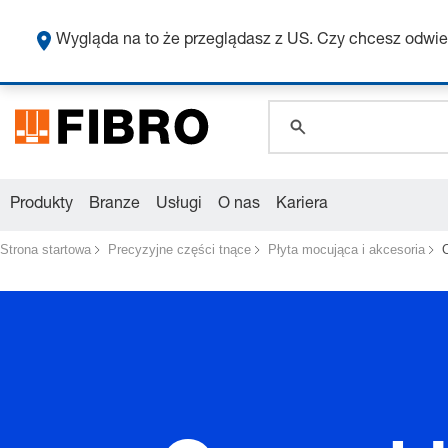
global.search.pla
global.search.pla
Wygląda na to że przeglądasz z US. Czy chcesz odwie
global.search.pla
Produkty
Branze
Usługi
O nas
Kariera
Strona startowa
Precyzyjne części tnące
Płyta mocująca i akcesoria