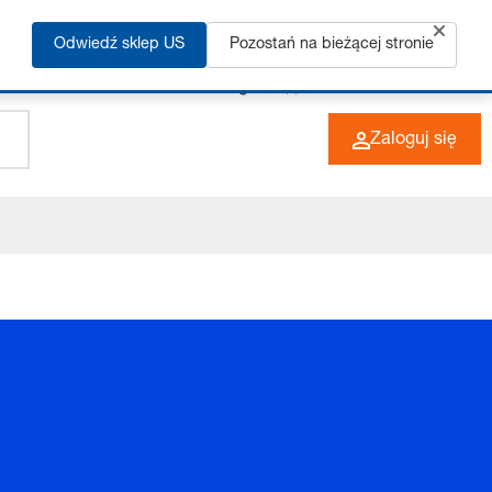
Odwiedź sklep US
Pozostań na bieżącej stronie
+49 (0) 6266 73-0
PL
Zaloguj się