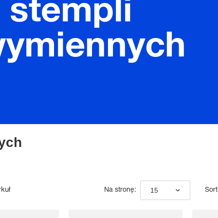
 stempli
wymiennych
ych
ykuł
15
Na stronę:
Sort