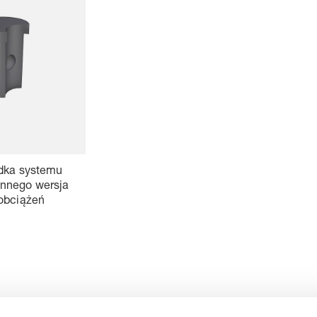
dka systemu
nnego wersja
obciążeń