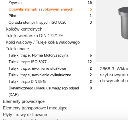
Zrywacz
15
Oprawki stempli szybkowymiennych
5
Pilot
1
Oprawki stempli tnących ISO 8020
3
Kołków kontrolnych
Tulejki wiertarska DIN 172/179
Kołki walcowy / Tuleje kołka walcowego
Tulejki tnące
Tulejki tnące, Norma Motoryzacyjna
6
Tulejki tnące ISO 8977
12
Tulejki tnące, uwolnienie stożkowe
2
2668.3. Wkła
Tulejki tnące, uwolnienie cylindryczne
2
szybkowymie
do wysokich 
Tulejki tnące DIN 9845
2
Dynamicznego układu usuwającego odpad
0
(DAE)
Elementy prowadzące
Elementy transportowe i mocujące
Płyty i listwy szlifowane
Korpusy tłoczników z prowadzeniami