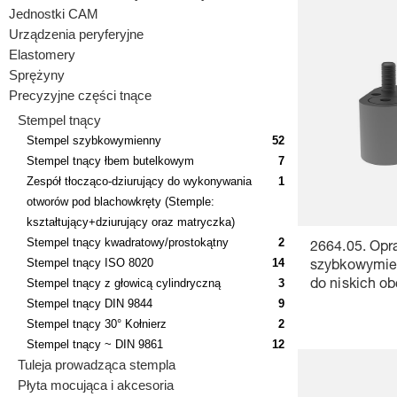
Jednostki CAM
Urządzenia peryferyjne
Elastomery
Sprężyny
Precyzyjne części tnące
Stempel tnący
Stempel szybkowymienny
52
Stempel tnący łbem butelkowym
7
Zespół tłocząco-dziurujący do wykonywania
1
otworów pod blachowkręty (Stemple:
kształtujący+dziurujący oraz matryczka)
Stempel tnący kwadratowy/prostokątny
2
2664.05. Opr
Stempel tnący ISO 8020
14
szybkowymie
Stempel tnący z głowicą cylindryczną
3
do niskich o
Stempel tnący DIN 9844
9
Stempel tnący 30° Kołnierz
2
Stempel tnący ~ DIN 9861
12
Tuleja prowadząca stempla
Płyta mocująca i akcesoria