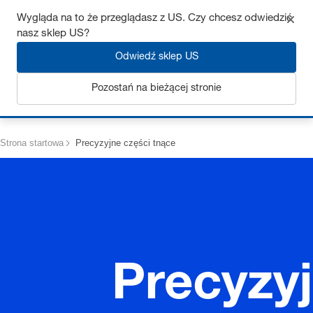
Uzyskaj do 7% zniżki – kliknij tutaj, aby dowiedzieć się więcej
Wygląda na to że przeglądasz z US. Czy chcesz odwiedzić
nasz sklep US?
Odwiedź sklep US
Pozostań na bieżącej stronie
Zaloguj się
Strona startowa
Precyzyjne części tnące
Precyzyj