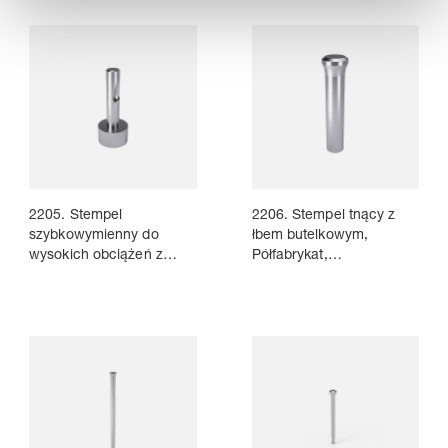
2205. Stempel
2206. Stempel tnący z
szybkowymienny do
łbem butelkowym,
wysokich obciążeń z
Półfabrykat,
częścią tnącą większą od
DIN 5118 typ A
chwytowej (półfabrykat)