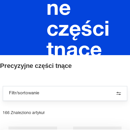
ne
części
tnące
Precyzyjne części tnące
Filtr/sortowanie
166 Znaleziono artykuł