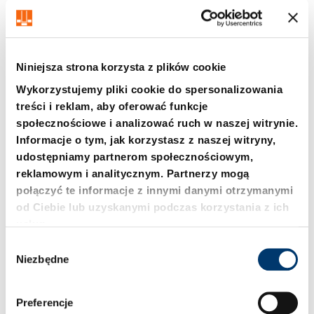
Niniejsza strona korzysta z plików cookie
Wykorzystujemy pliki cookie do spersonalizowania
treści i reklam, aby oferować funkcje
społecznościowe i analizować ruch w naszej witrynie.
220. Stempel tnący
2200. Stempel DIN 9844
Informacje o tym, jak korzystasz z naszej witryny,
DIN 9844, typ A
(półfabrykat)
udostępniamy partnerom społecznościowym,
reklamowym i analitycznym. Partnerzy mogą
połączyć te informacje z innymi danymi otrzymanymi
od Ciebie lub uzyskanymi podczas korzystania z ich
usług.
W
Niezbędne
y
b
ó
Preferencje
r