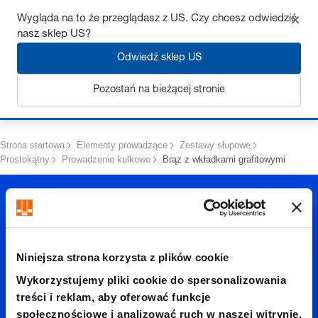
Uzyskaj do 7% zniżki – kliknij tutaj, aby dowiedzieć się więcej
Wygląda na to że przeglądasz z US. Czy chcesz odwiedzić
nasz sklep US?
Odwiedź sklep US
Pozostań na bieżącej stronie
Zaloguj się
Strona startowa
Elementy prowadzące
Zestawy słupowe
Prostokątny
Prowadzenie kulkowe
Brąz z wkładkami grafitowymi
Niniejsza strona korzysta z plików cookie
Wykorzystujemy pliki cookie do spersonalizowania
Brąz z
treści i reklam, aby oferować funkcje
społecznościowe i analizować ruch w naszej witrynie.