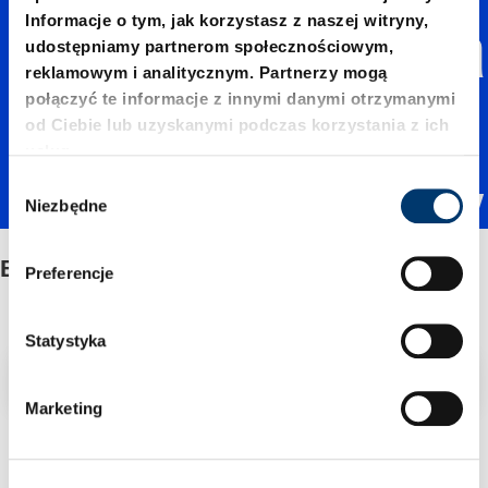
Informacje o tym, jak korzystasz z naszej witryny,
wkładka
udostępniamy partnerom społecznościowym,
reklamowym i analitycznym. Partnerzy mogą
połączyć te informacje z innymi danymi otrzymanymi
mi
od Ciebie lub uzyskanymi podczas korzystania z ich
usług.
W
grafitow
Niezbędne
y
b
ó
Brąz z wkładkami grafitowymi
ymi
Preferencje
r
z
g
Statystyka
o
Filtr/sortowanie
d
Marketing
y
2 Znaleziono artykuł