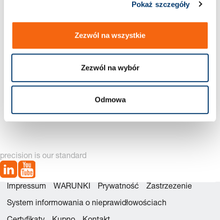
Pokaż szczegóły
Zezwól na wszystkie
Zezwól na wybór
2031.70. Obsada z
2032.70. Obsada
Odmowa
kołnierzem i tuleją
prostokątna z otworami
samosmarującą się (brąz
mocującymi i tuleją
+ grafit)
samosmarującą się (brąz
+ grafit)
precision is our standard
Impressum
WARUNKI
Prywatność
Zastrzezenie
System informowania o nieprawidłowościach