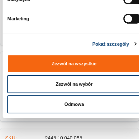
40 mm
o
d
55 mm
Marketing
y
Pokaż szczegóły
2445.10.040.065
Zezwól na wszystkie
40 mm
Zezwól na wybór
65 mm
Odmowa
2445.10.040.085