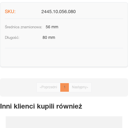
2445.10.056.080
56 mm
80 mm
«
Poprzedni
1
Następny
»
Inni klienci kupili również