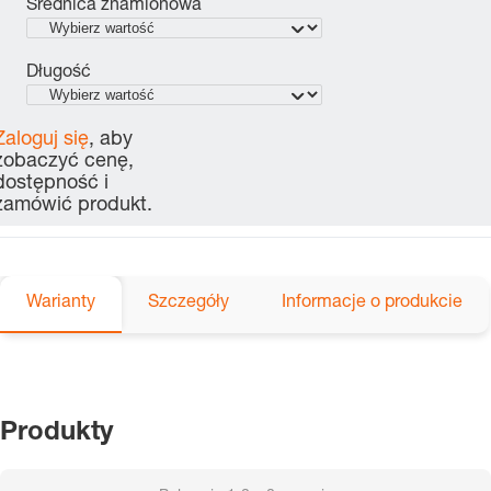
Średnica znamionowa
Długość
Zaloguj się
, aby
zobaczyć cenę,
dostępność i
zamówić produkt.
Warianty
Szczegóły
Informacje o produkcie
Produkty