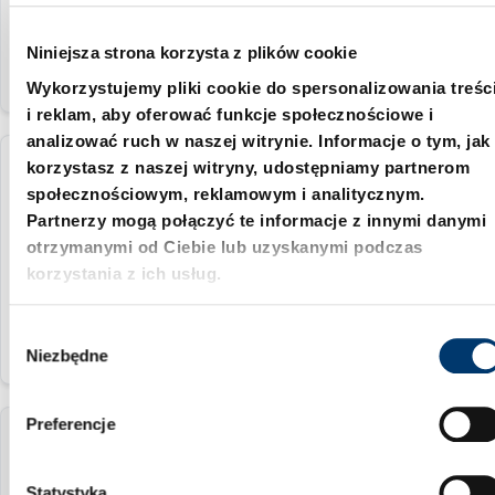
55 mm
Niniejsza strona korzysta z plików cookie
Wykorzystujemy pliki cookie do spersonalizowania treśc
i reklam, aby oferować funkcje społecznościowe i
analizować ruch w naszej witrynie. Informacje o tym, jak
korzystasz z naszej witryny, udostępniamy partnerom
2445.10.032.050
społecznościowym, reklamowym i analitycznym.
Partnerzy mogą połączyć te informacje z innymi danymi
32 mm
otrzymanymi od Ciebie lub uzyskanymi podczas
korzystania z ich usług.
50 mm
W
Niezbędne
y
b
ó
Preferencje
r
2445.10.040.055
z
g
Statystyka