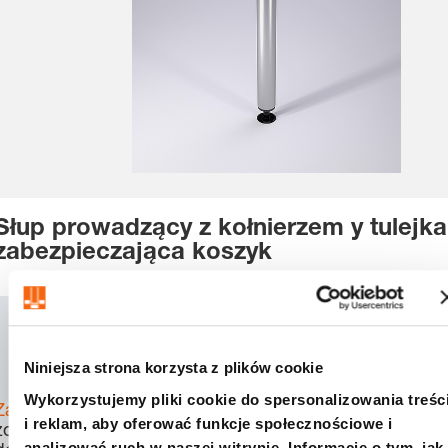
Słup prowadzący z kołnierzem y tulejka
zabezpieczająca koszyk
SKU:
2021.44.X
CAD
Niniejsza strona korzysta z plików cookie
Download
Wykorzystujemy pliki cookie do spersonalizowania treśc
Zaloguj się
, aby
i reklam, aby oferować funkcje społecznościowe i
zobaczyć cenę,
analizować ruch w naszej witrynie. Informacje o tym, jak