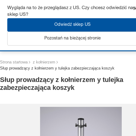
Uzyskaj do 7% zniżki – kliknij tutaj, aby dowiedzieć się więcej
Wygląda na to że przeglądasz z US. Czy chcesz odwiedzić nas
sklep US?
Odwiedź sklep US
Pozostań na bieżącej stronie
Zaloguj się
Strona startowa
z kołnierzem
Słup prowadzący z kołnierzem y tulejka zabezpieczająca koszyk
Słup prowadzący z kołnierzem y tulejka
zabezpieczająca koszyk