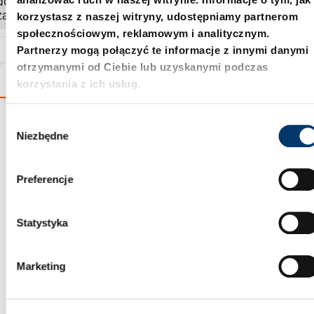
dostępność i
korzystasz z naszej witryny, udostępniamy partnerom
zamówić produkt.
społecznościowym, reklamowym i analitycznym.
Partnerzy mogą połączyć te informacje z innymi danymi
otrzymanymi od Ciebie lub uzyskanymi podczas
Warianty
Szczegóły
Informacje o produkcie
korzystania z ich usług.
W
Asystent wyboru
Niezbędne
y
b
produktu
ó
Preferencje
r
z
g
Statystyka
o
d
Marketing
y