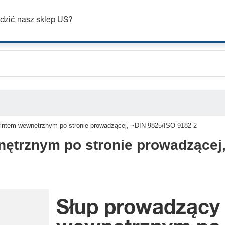
ceholder.sku
Uzyskaj do 7% zniżki – kliknij tutaj, aby dowiedzieć się więcej
ceholder.name
dzić nasz sklep US?
ceholder.category
intem wewnętrznym po stronie prowadzącej, ~DIN 9825/ISO 9182-2
ętrznym po stronie prowadzącej,
Słup prowadzący