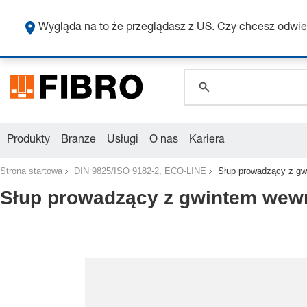
global.search.pla
global.search.pla
Wygląda na to że przeglądasz z US. Czy chcesz odwie
global.search.pla
Produkty
Branze
Usługi
O nas
Kariera
Strona startowa
DIN 9825/ISO 9182-2, ECO-LINE
Słup prowadzący z gw
Słup prowadzący z gwintem wewn