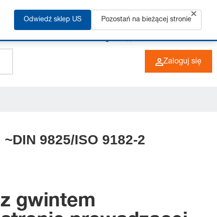
Odwiedź sklep US
Pozostań na bieżącej stronie
+49 (0) 6266 73-0
PL
Zaloguj się
 ~DIN 9825/ISO 9182-2
 z gwintem