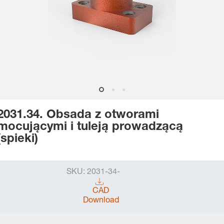
2031.34. Obsada z otworami
mocującymi i tuleją prowadzącą
(spieki)
SKU:
2031-34-
CAD
Download