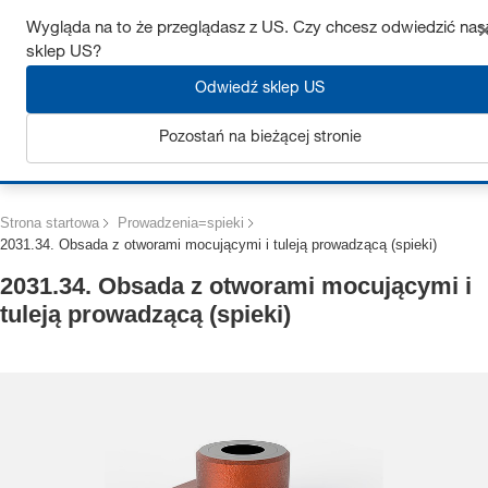
Uzyskaj do 7% zniżki – kliknij tutaj, aby dowiedzieć się więcej
Wygląda na to że przeglądasz z US. Czy chcesz odwiedzić nas
sklep US?
Odwiedź sklep US
Pozostań na bieżącej stronie
Zaloguj się
Strona startowa
Prowadzenia=spieki
2031.34. Obsada z otworami mocującymi i tuleją prowadzącą (spieki)
2031.34. Obsada z otworami mocującymi i
tuleją prowadzącą (spieki)