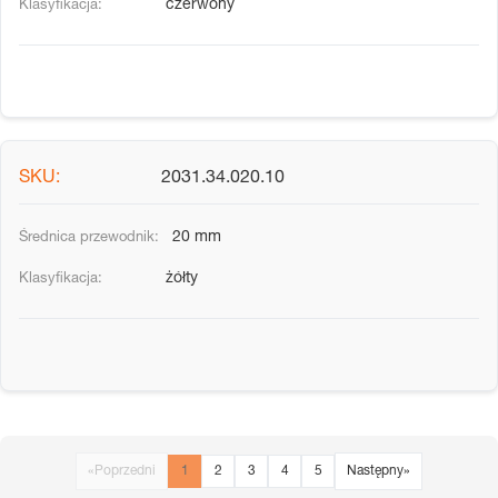
czerwony
2031.34.020.10
20 mm
żółty
«
Poprzedni
1
2
3
4
5
Następny
»