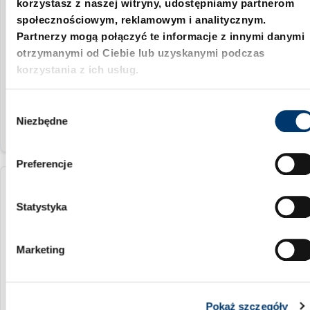
korzystasz z naszej witryny, udostępniamy partnerom
społecznościowym, reklamowym i analitycznym.
2031.34.016.10
Partnerzy mogą połączyć te informacje z innymi danymi
otrzymanymi od Ciebie lub uzyskanymi podczas
16 mm
korzystania z ich usług.
żółty
W
Niezbędne
y
b
ó
Preferencje
r
z
2031.34.016.20
g
Statystyka
o
16 mm
d
Marketing
zielony
y
Pokaż szczegóły