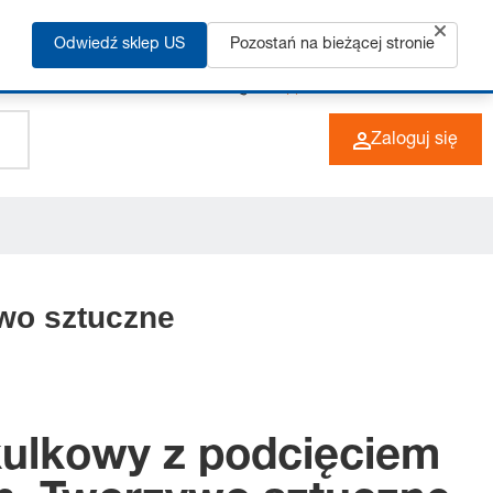
Odwiedź sklep US
Pozostań na bieżącej stronie
+49 (0) 6266 73-0
PL
Zaloguj się
wo sztuczne
kulkowy z podcięciem