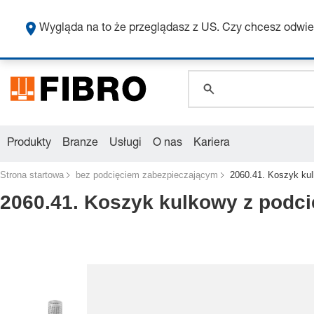
Wygląda na to że przeglądasz z US. Czy chcesz odwie
global.search.pla
global.search.pla
global.search.pla
Produkty
Branze
Usługi
O nas
Kariera
Strona startowa
bez podcięciem zabezpieczającym
2060.41. Koszyk ku
2060.41. Koszyk kulkowy z podc