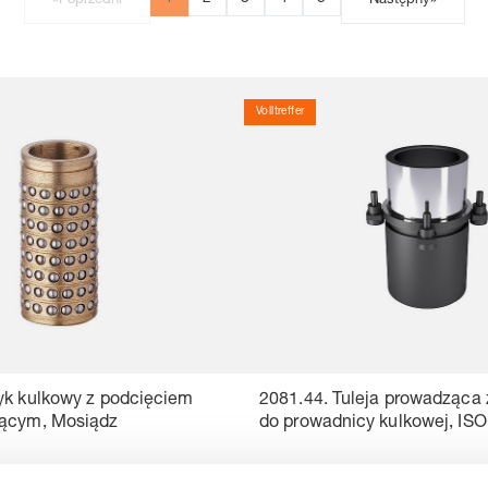
«
Poprzedni
Następny
»
Volltreffer
yk kulkowy z podcięciem
2081.44. Tuleja prowadząca 
jącym, Mosiądz
do prowadnicy kulkowej, ISO