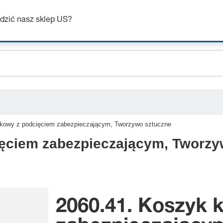
Uzyskaj do 7% zniżki – kliknij tutaj, aby dowiedzieć się więcej
dzić nasz sklep US?
ceholder.sku
ceholder.name
ceholder.category
lkowy z podcięciem zabezpieczającym, Tworzywo sztuczne
ięciem zabezpieczającym, Tworzy
2060.41. Koszyk 