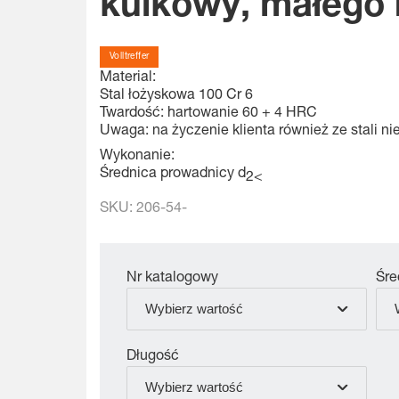
kulkowy, małego 
Volltreffer
Material:
Stal łożyskowa 100 Cr 6
Twardość: hartowanie 60 + 4 HRC
Uwaga: na życzenie klienta również ze stali n
Wykonanie:
Średnica prowadnicy d
2<
SKU:
206-54-
Nr katalogowy
Śre
Wybierz wartość
Długość
Wybierz wartość