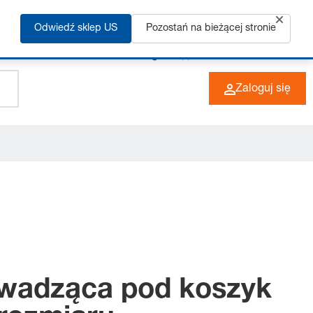
Odwiedź sklep US
Pozostań na bieżącej stronie
+49 (0) 6266 73-0
PL
Zaloguj się
rowadząca pod koszyk