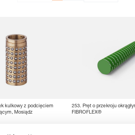
yk kulkowy z podcięciem
253. Pręt o przekroju okrągł
jącym, Mosiądz
FIBROFLEX®