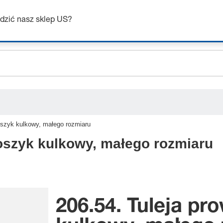
Uzyskaj do 7% zniżki – kliknij tutaj, aby dowiedzieć się więcej
dzić nasz sklep US?
ceholder.sku
ceholder.name
ceholder.category
oszyk kulkowy, małego rozmiaru
oszyk kulkowy, małego rozmiaru
206.54. Tuleja p