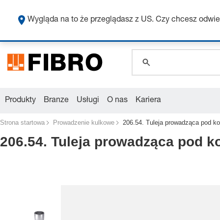
Wygląda na to że przeglądasz z US. Czy chcesz odwie
global.search.pla
global.search.pla
global.search.pla
Produkty
Branze
Usługi
O nas
Kariera
Strona startowa
Prowadzenie kulkowe
206.54. Tuleja prowadząca pod k
206.54. Tuleja prowadząca pod k