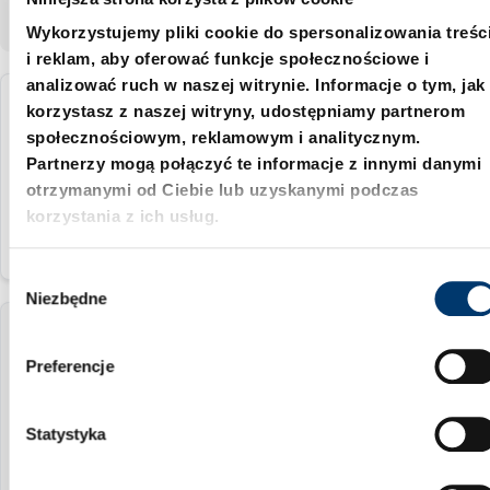
Pokaż:
Wykorzystujemy pliki cookie do spersonalizowania treśc
i reklam, aby oferować funkcje społecznościowe i
analizować ruch w naszej witrynie. Informacje o tym, jak
korzystasz z naszej witryny, udostępniamy partnerom
2072.48.45.12
społecznościowym, reklamowym i analitycznym.
Partnerzy mogą połączyć te informacje z innymi danymi
12 mm
otrzymanymi od Ciebie lub uzyskanymi podczas
korzystania z ich usług.
W
Niezbędne
y
b
2072.48.45.16
ó
Preferencje
r
16 mm
z
g
Statystyka
o
d