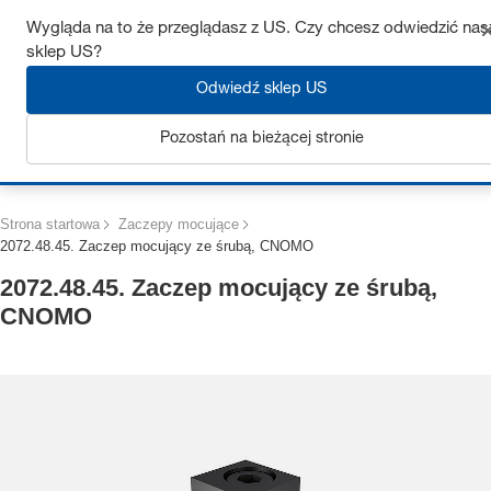
Uzyskaj do 7% zniżki – kliknij tutaj, aby dowiedzieć się więcej
Wygląda na to że przeglądasz z US. Czy chcesz odwiedzić nas
sklep US?
Odwiedź sklep US
Pozostań na bieżącej stronie
Zaloguj się
Strona startowa
Zaczepy mocujące
2072.48.45. Zaczep mocujący ze śrubą, CNOMO
2072.48.45. Zaczep mocujący ze śrubą,
CNOMO