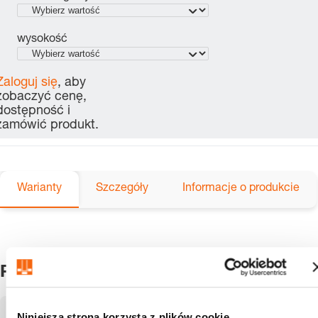
wysokość
Zaloguj się
, aby
zobaczyć cenę,
dostępność i
zamówić produkt.
Warianty
Szczegóły
Informacje o produkcie
Produkty
Pokazuje
1-5
z
5
pozycje
Niniejsza strona korzysta z plików cookie