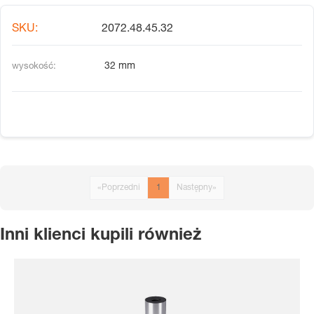
2072.48.45.32
32 mm
«
Poprzedni
1
Następny
»
Inni klienci kupili również