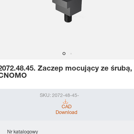
2072.48.45. Zaczep mocujący ze śrubą,
CNOMO
SKU:
2072-48-45-
CAD
Download
Nr katalogowy