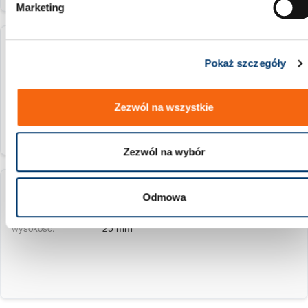
Marketing
y
2072.48.45.20
Pokaż szczegóły
20 mm
Zezwól na wszystkie
Zezwól na wybór
2072.48.45.25
Odmowa
25 mm