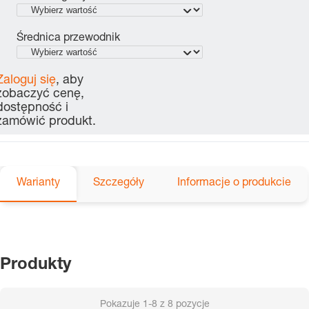
Średnica przewodnik
Zaloguj się
, aby
zobaczyć cenę,
dostępność i
zamówić produkt.
Warianty
Szczegóły
Informacje o produkcie
Produkty
Pokazuje
1-8
z
8
pozycje