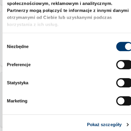
społecznościowym, reklamowym i analitycznym.
Partnerzy mogą połączyć te informacje z innymi danymi
otrzymanymi od Ciebie lub uzyskanymi podczas
2073.45.032
korzystania z ich usług.
32 mm
W
Niezbędne
y
b
ó
Preferencje
r
z
2073.45.040
g
Statystyka
o
d
40 mm
Marketing
y
Pokaż szczegóły