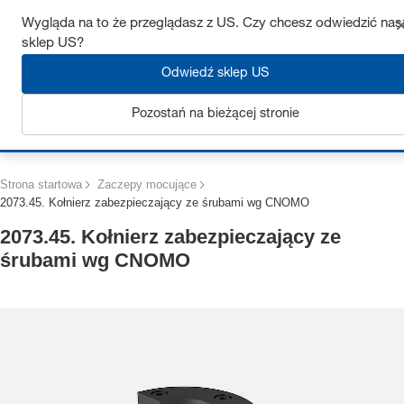
Uzyskaj do 7% zniżki – kliknij tutaj, aby dowiedzieć się więcej
Wygląda na to że przeglądasz z US. Czy chcesz odwiedzić nas
sklep US?
Odwiedź sklep US
Pozostań na bieżącej stronie
Zaloguj się
Strona startowa
Zaczepy mocujące
2073.45. Kołnierz zabezpieczający ze śrubami wg CNOMO
2073.45. Kołnierz zabezpieczający ze
śrubami wg CNOMO