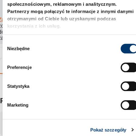
Średnica mocowania
społecznościowym, reklamowym i analitycznym.
Partnerzy mogą połączyć te informacje z innymi danymi
otrzymanymi od Ciebie lub uzyskanymi podczas
Zaloguj się
, aby
korzystania z ich usług.
zobaczyć cenę,
dostępność i
zamówić produkt.
W
Niezbędne
y
b
ó
Warianty
Szczegóły
Informacje o produkcie
Preferencje
r
z
g
Statystyka
o
Produkty
d
Marketing
y
Pokazuje
1-2
z
2
pozycje
Pokaż:
Pokaż szczegóły