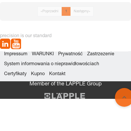
«
Poprzedni
1
Następny
»
precision is our standard
Impressum
WARUNKI
Prywatność
Zastrzezenie
System informowania o nieprawidłowościach
Certyfikaty
Kupno
Kontakt
Member of the LÄPPLE Group