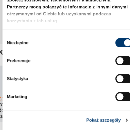
Partnerzy mogą połączyć te informacje z innymi danymi
otrzymanymi od Ciebie lub uzyskanymi podczas
korzystania z ich usług.
W
Niezbędne
y
b
Klucz
ó
Preferencje
r
z
SKU:
2130.00.03.01
g
Statystyka
CAD
o
Download
d
Marketing
Zaloguj się
, aby
y
zobaczyć cenę,
dostępność i
zamówić produkt.
Pokaż szczegóły