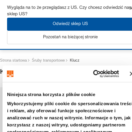
Uzyskaj do 7% zniżki – kliknij tutaj, aby dowiedzieć się więcej
Wygląda na to że przeglądasz z US. Czy chcesz odwiedzić nas
sklep US?
Odwiedź sklep US
Pozostań na bieżącej stronie
Zaloguj się
Strona startowa
Śruby transportowe
Klucz
Klucz
Niniejsza strona korzysta z plików cookie
Wykorzystujemy pliki cookie do spersonalizowania treśc
i reklam, aby oferować funkcje społecznościowe i
analizować ruch w naszej witrynie. Informacje o tym, jak
korzystasz z naszej witryny, udostępniamy partnerom
społecznościowym, reklamowym i analitycznym.