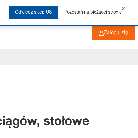
Odwiedź sklep US
Pozostań na bieżącej stronie
+49 (0) 6266 73-0
PL
Zaloguj się
iągów, stołowe