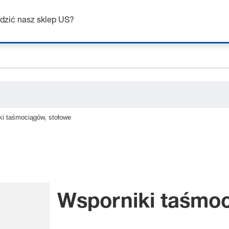
ceholder.name
Uzyskaj do 7% zniżki – kliknij tutaj, aby dowiedzieć się więcej
ceholder.category
dzić nasz sklep US?
ki taśmociągów, stołowe
Wsporniki taśmoc