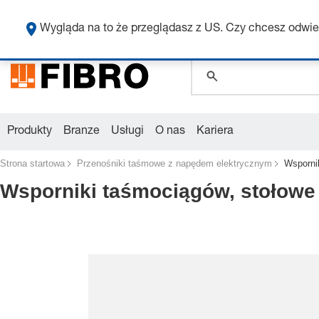
global.search.pla
global.search.pla
Wygląda na to że przeglądasz z US. Czy chcesz odwie
Produkty
Branze
Usługi
O nas
Kariera
Strona startowa
Przenośniki taśmowe z napędem elektrycznym
Wsporni
Wsporniki taśmociągów, stołowe