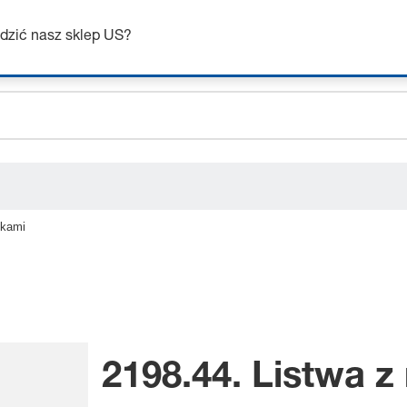
ceholder.sku
Uzyskaj do 7% zniżki – kliknij tutaj, aby dowiedzieć się więcej
ceholder.name
dzić nasz sklep US?
ceholder.category
lkami
2198.44. Listwa z