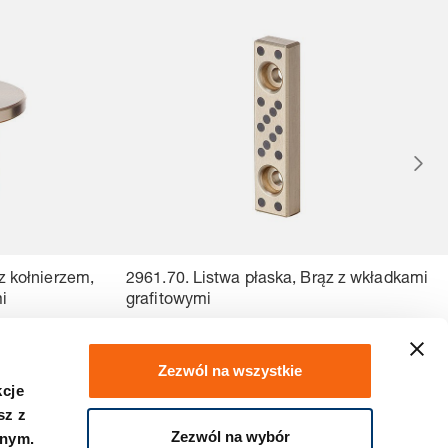
z kołnierzem,
2961.70. Listwa płaska, Brąz z wkładkami
i
grafitowymi
Zezwól na wszystkie
kcje
sz z
Zezwól na wybór
znym.