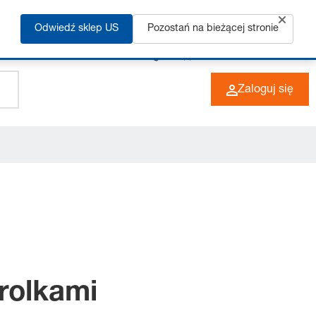
Odwiedź sklep US
Pozostań na bieżącej stronie
+49 (0) 6266 73-0
PL
Zaloguj się
 rolkami