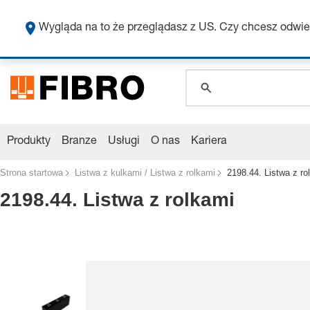
global.search.pla
global.search.pla
Wygląda na to że przeglądasz z US. Czy chcesz odwie
global.search.pla
Produkty
Branze
Usługi
O nas
Kariera
Strona startowa
Listwa z kulkami / Listwa z rolkami
2198.44. Listwa z ro
2198.44. Listwa z rolkami