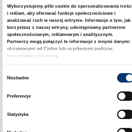
2299.122.1400.0900
Wykorzystujemy pliki cookie do spersonalizowania treśc
i reklam, aby oferować funkcje społecznościowe i
analizować ruch w naszej witrynie. Informacje o tym, jak
1400
korzystasz z naszej witryny, udostępniamy partnerom
społecznościowym, reklamowym i analitycznym.
Partnerzy mogą połączyć te informacje z innymi danymi
otrzymanymi od Ciebie lub uzyskanymi podczas
korzystania z ich usług.
2299.122.1500.0900
W
Niezbędne
y
1500
b
ó
Preferencje
r
z
g
Statystyka
o
d
2299.122.1600.0900