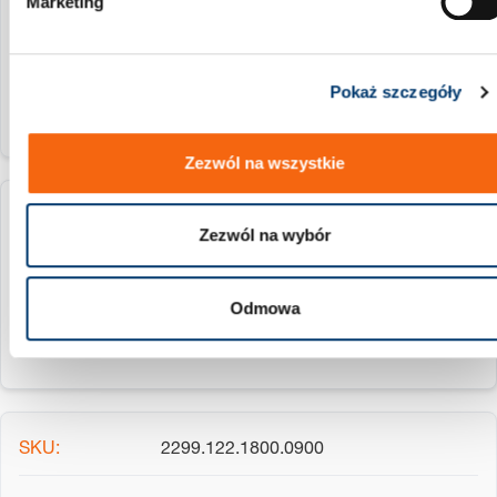
Marketing
y
1600
Pokaż szczegóły
Zezwól na wszystkie
2299.122.1700.0900
Zezwól na wybór
1700
Odmowa
2299.122.1800.0900