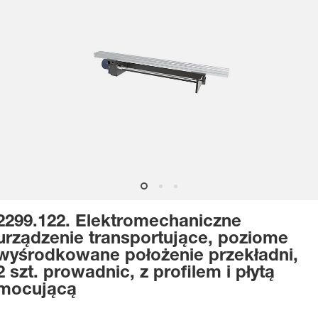
2299.122. Elektromechaniczne
urządzenie transportujące, poziome
wyśrodkowane położenie przekładni,
2 szt. prowadnic, z profilem i płytą
mocującą