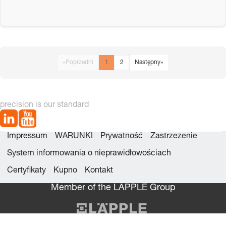
«
Poprzedni
1
2
Następny
»
precision is our standard
Impressum
WARUNKI
Prywatność
Zastrzezenie
System informowania o nieprawidłowościach
Certyfikaty
Kupno
Kontakt
Member of the LÄPPLE Group