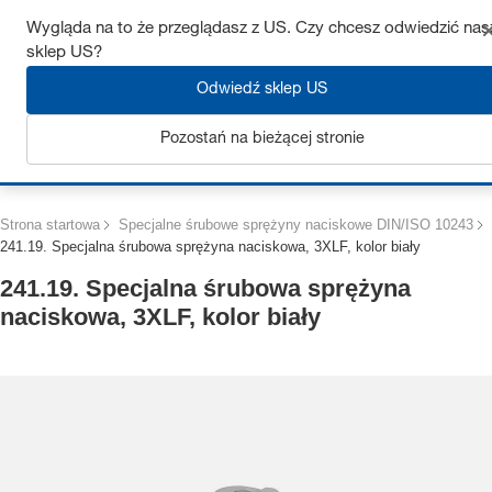
Uzyskaj do 7% zniżki – kliknij tutaj, aby dowiedzieć się więcej
Wygląda na to że przeglądasz z US. Czy chcesz odwiedzić nas
sklep US?
Odwiedź sklep US
Pozostań na bieżącej stronie
Zaloguj się
Strona startowa
Specjalne śrubowe sprężyny naciskowe DIN/ISO 10243
241.19. Specjalna śrubowa sprężyna naciskowa, 3XLF, kolor biały
241.19. Specjalna śrubowa sprężyna
naciskowa, 3XLF, kolor biały