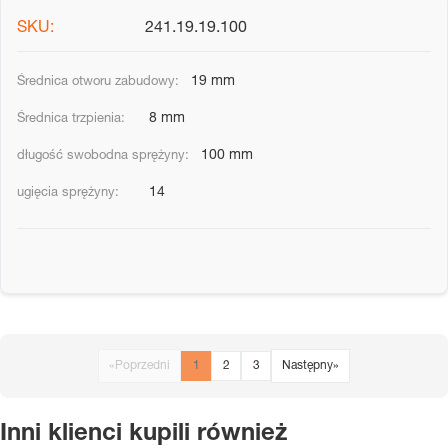
241.19.19.100
19 mm
8 mm
100 mm
14
«
Poprzedni
1
2
3
Następny
»
Inni klienci kupili również