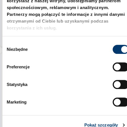
korzystasz z naszej witryny, udostępniamy partnerom
społecznościowym, reklamowym i analitycznym.
75 mm
Partnerzy mogą połączyć te informacje z innymi danymi
10
otrzymanymi od Ciebie lub uzyskanymi podczas
korzystania z ich usług.
W
Niezbędne
y
b
241.19.16.100
ó
Preferencje
r
z
16 mm
g
Statystyka
6.3 mm
o
d
100 mm
Marketing
y
14
Pokaż szczegóły