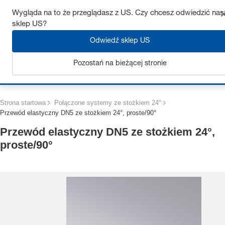
Uzyskaj do 7% zniżki – kliknij tutaj, aby dowiedzieć się więcej
Wygląda na to że przeglądasz z US. Czy chcesz odwiedzić nas
sklep US?
Odwiedź sklep US
Pozostań na bieżącej stronie
Zaloguj się
Strona startowa
Połączone systemy ze stożkiem 24°
Przewód elastyczny DN5 ze stożkiem 24°, proste/90°
Przewód elastyczny DN5 ze stożkiem 24°,
proste/90°