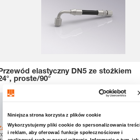
Przewód elastyczny DN5 ze stożkiem
24°, proste/90°
SKU:
2480.00.25.02.X
CAD
Niniejsza strona korzysta z plików cookie
Download
Wykorzystujemy pliki cookie do spersonalizowania treśc
Zaloguj się
, aby
i reklam, aby oferować funkcje społecznościowe i
zobaczyć cenę,
analizować ruch w naszej witrynie. Informacje o tym, jak