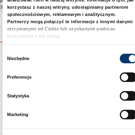
dostępność i
korzystasz z naszej witryny, udostępniamy partnerom
zamówić produkt.
społecznościowym, reklamowym i analitycznym.
Partnerzy mogą połączyć te informacje z innymi danymi
otrzymanymi od Ciebie lub uzyskanymi podczas
Warianty
Szczegóły
Informacje o produkcie
korzystania z ich usług.
W
Asystent wyboru
Niezbędne
y
b
produktu
ó
Preferencje
r
z
g
Statystyka
o
d
Marketing
y