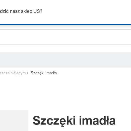
Uzyskaj do 7% zniżki – kliknij tutaj, aby dowiedzieć się więcej
dzić nasz sklep US?
ceholder.sku
ceholder.name
ceholder.category
szczelniającym
Szczęki imadła
Szczęki imadła