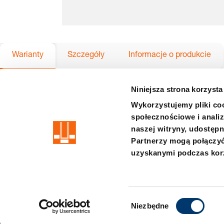
Warianty
Szczegóły
Informacje o produkcie
Niniejsza strona korzysta
Wykorzystujemy pliki coo
precision is our standard
społecznościowe i analiz
naszej witryny, udostęp
Impressum
WARUNKI
Prywatność
Zastrzezenie
Syste
Partnerzy mogą połączyć
uzyskanymi podczas korz
Member of the LÄPPLE Group
W
Niezbędne
y
b