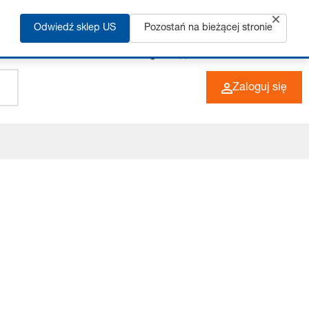
Odwiedź sklep US
Pozostań na bieżącej stronie
+49 (0) 6266 73-0
PL
Zaloguj się