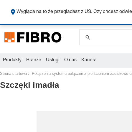
Wygląda na to że przeglądasz z US. Czy chcesz odwie
global.search.pla
global.search.pla
global.search.pla
Produkty
Branze
Usługi
O nas
Kariera
Strona startowa
Połączenia systemu połączeń z pierścieniem zaciskowo-u
Szczęki imadła