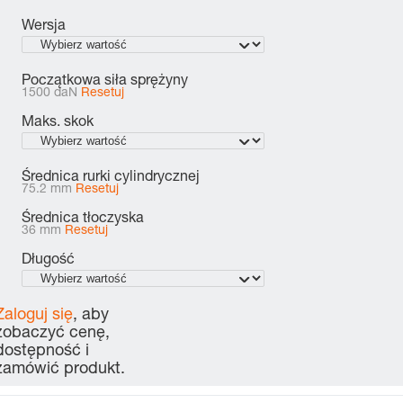
Wersja
Początkowa siła sprężyny
1500 daN
Resetuj
Maks. skok
Średnica rurki cylindrycznej
75.2 mm
Resetuj
Średnica tłoczyska
36 mm
Resetuj
Długość
Zaloguj się
, aby
zobaczyć cenę,
dostępność i
zamówić produkt.