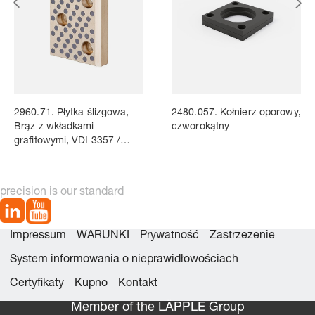
2960.71. Płytka ślizgowa,
2480.057. Kołnierz oporowy,
Brąz z wkładkami
czworokątny
grafitowymi, VDI 3357 /
ISO 9183-1
precision is our standard
Impressum
WARUNKI
Prywatność
Zastrzezenie
System informowania o nieprawidłowościach
Certyfikaty
Kupno
Kontakt
Member of the LÄPPLE Group