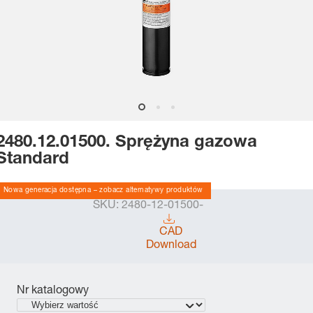
2480.12.01500. Sprężyna gazowa
Standard
Nowa generacja dostępna – zobacz alternatywy produktów
SKU:
2480-12-01500-
CAD
Download
Nr katalogowy