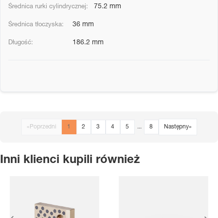
75.2 mm
36 mm
186.2 mm
«
Poprzedni
1
2
3
4
5
...
8
Następny
»
Inni klienci kupili również