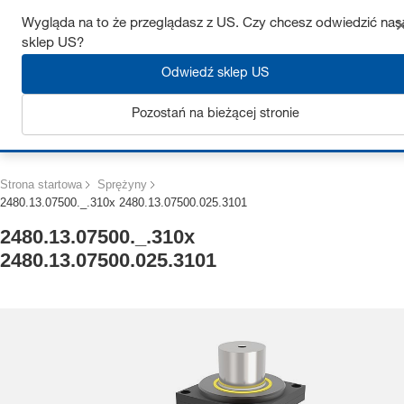
Uzyskaj do 7% zniżki – kliknij tutaj, aby dowiedzieć się więcej
Wygląda na to że przeglądasz z US. Czy chcesz odwiedzić nas
sklep US?
Odwiedź sklep US
Pozostań na bieżącej stronie
Zaloguj się
Strona startowa
Sprężyny
2480.13.07500._.310x 2480.13.07500.025.3101
2480.13.07500._.310x
2480.13.07500.025.3101