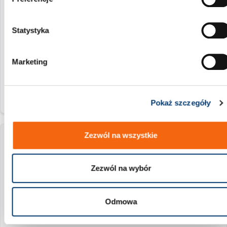
r
z
z zaworerm
g
Statystyka
o
7500 daN
d
Marketing
50 mm
y
Pokaż szczegóły
Zezwól na wszystkie
2480.13.07500.050.3102
Zezwól na wybór
bez zaworu
7500 daN
Odmowa
50 mm