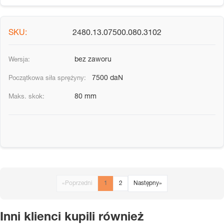
2480.13.07500.080.3102
bez zaworu
7500 daN
80 mm
«
Poprzedni
1
2
Następny
»
Inni klienci kupili również