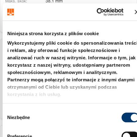
38.1 mm
Niniejsza strona korzysta z plików cookie
Wykorzystujemy pliki cookie do spersonalizowania treśc
2480.13.07500.038.3102
i reklam, aby oferować funkcje społecznościowe i
analizować ruch w naszej witrynie. Informacje o tym, jak
korzystasz z naszej witryny, udostępniamy partnerom
bez zaworu
społecznościowym, reklamowym i analitycznym.
7500 daN
Partnerzy mogą połączyć te informacje z innymi danymi
otrzymanymi od Ciebie lub uzyskanymi podczas
38.1 mm
korzystania z ich usług.
W
Niezbędne
y
b
ó
2480.13.07500.050.3101
Preferencje