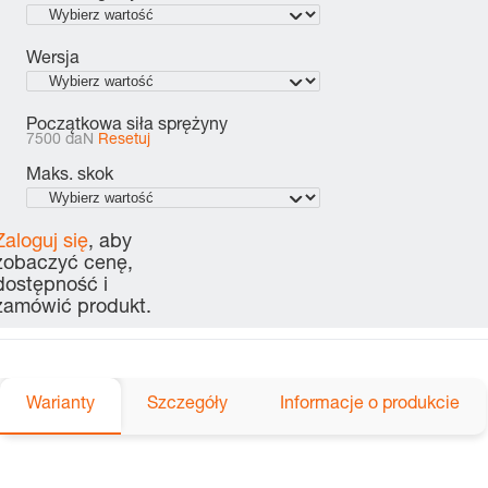
Wersja
Początkowa siła sprężyny
7500 daN
Resetuj
Maks. skok
Zaloguj się
, aby
zobaczyć cenę,
dostępność i
zamówić produkt.
Warianty
Szczegóły
Informacje o produkcie