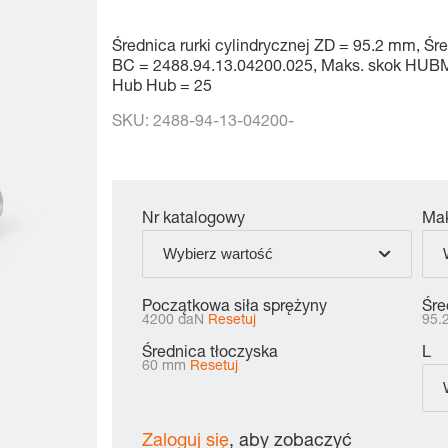
Średnica rurki cylindrycznej ZD = 95.2 mm, Ś
BC = 2488.94.13.04200.025, Maks. skok HUBM
Hub Hub = 25
SKU:
2488-94-13-04200-
Nr katalogowy
Mak
Wybierz wartość
Początkowa siła sprężyny
Śre
4200 daN
Resetuj
95.
Średnica tłoczyska
L
60 mm
Resetuj
Zaloguj się
, aby zobaczyć