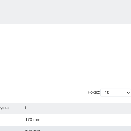
Pokaż:
zyska
L
170 mm