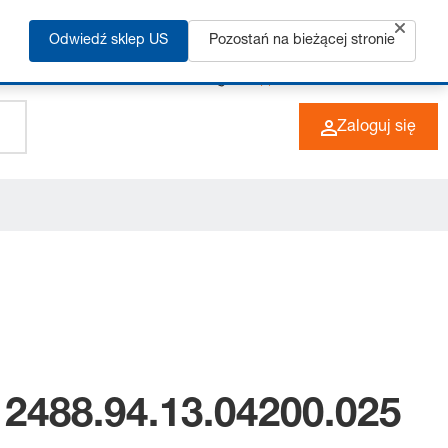
Odwiedź sklep US
Pozostań na bieżącej stronie
+49 (0) 6266 73-0
PL
Zaloguj się
 2488.94.13.04200.025