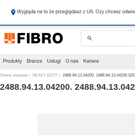
global.search.pla
global.search.pla
Wygląda na to że przeglądasz z US. Czy chcesz odwie
global.search.pla
Produkty
Branze
Usługi
O nas
Kariera
Strona startowa
HEAVY DUTY
2488.94.13.04200. 2488.94.13.04200.025
2488.94.13.04200. 2488.94.13.04