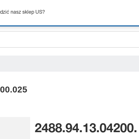
ceholder.sku
Uzyskaj do 7% zniżki – kliknij tutaj, aby dowiedzieć się więcej
ceholder.name
dzić nasz sklep US?
ceholder.category
200.025
2488.94.13.04200.