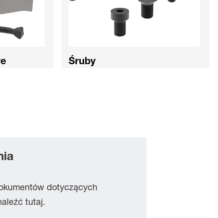
we
Śruby
nia
 dokumentów dotyczących
leźć tutaj.