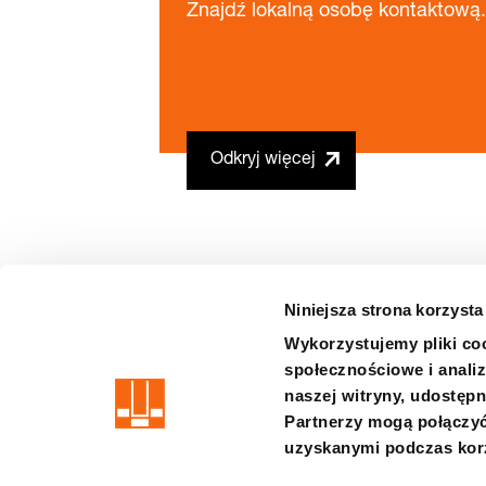
Znajdź lokalną osobę kontaktową.
Odkryj więcej
Niniejsza strona korzysta
Wykorzystujemy pliki coo
społecznościowe i analiz
precision is our standard
naszej witryny, udostęp
Partnerzy mogą połączyć
Impressum
WARUNKI
Prywatność
Zastrzezenie
Syste
uzyskanymi podczas korz