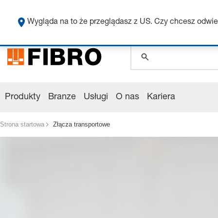
Uzy
global.search.pla
Wygląda na to że przeglądasz z US. Czy chcesz odwie
global.search.pla
global.search.pla
Produkty
Branze
Usługi
O nas
Kariera
Strona startowa
Złącza transportowe