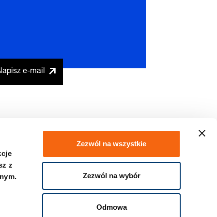
Napisz e-mail
Zezwól na wszystkie
kcje
sz z
Zezwól na wybór
znym.
Kontakt
Odmowa