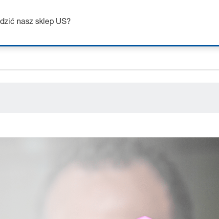
skaj do 7% zniżki – kliknij tutaj, aby dowiedzieć się wi
ceholder.sku
dzić nasz sklep US?
ceholder.name
ceholder.category