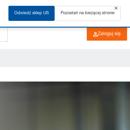
ęcej
Odwiedź sklep US
Pozostań na bieżącej stronie
+49 (0) 6266 73-0
PL
Zaloguj się