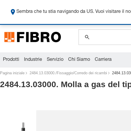
global.search.pla
global.search.pla
Sembra che tu stia navigando da US. Vuoi visitare il n
global.search.pla
Prodotti
Industrie
Servizio
Chi Siamo
Carriera
Pagina iniziale
2484.13.03000./Fissaggio/Corredo dei ricambi
2484.13.03
2484.13.03000. Molla a gas del t