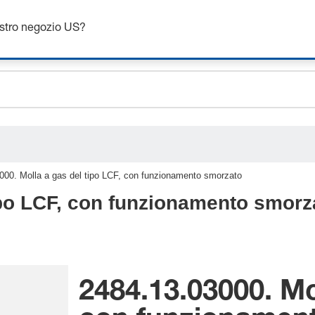
ceholder.sku
Ottieni fino al 7% di sconto - clicca qui per saperne di più
ceholder.name
ostro negozio US?
ceholder.category
000. Molla a gas del tipo LCF, con funzionamento smorzato
ipo LCF, con funzionamento smorz
2484.13.03000. Mo