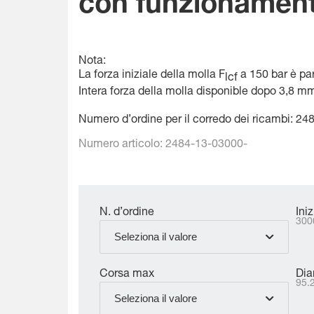
con funzionamen
Nota:
La forza iniziale della molla F
a 150 bar è pa
lcf
Intera forza della molla disponible dopo 3,8 m
Numero d’ordine per il corredo dei ricambi: 24
Numero articolo:
2484-13-03000-
N. d’ordine
Ini
300
Seleziona il valore
Corsa max
Dia
95.
Seleziona il valore