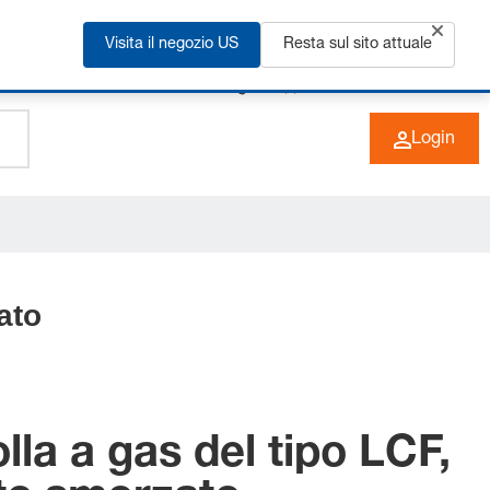
Visita il negozio US
Resta sul sito attuale
+49 (0) 6266 73-0
IT
Login
ato
lla a gas del tipo LCF,