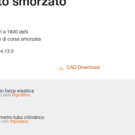
to smorzato
ri a 1600 daN
m di corsa smorzata
84.13.0
CAD Download
zio forza elastica
0 daN
Ripristina
metro tubo cilindrico
2 mm
Ripristina