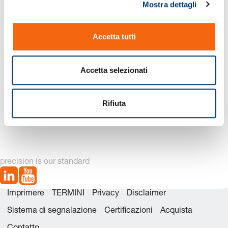
Mostra dettagli
c
o
n
Accetta tutti
s
e
n
Accetta selezionati
s
o
2486.22.07500 Corredo
2486.22.07500. Molla a
Rifiuta
dei ricambi
gas DS
precision is our standard
Imprimere
TERMINI
Privacy
Disclaimer
Sistema di segnalazione
Certificazioni
Acquista