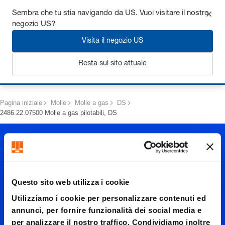
Ottieni fino al 7% di sconto - clicca qui per saperne di più
Sembra che tu stia navigando da US. Vuoi visitare il nostro
negozio US?
Visita il negozio US
Resta sul sito attuale
Login
Pagina iniziale
Molle
Molle a gas
DS
2486.22.07500 Molle a gas pilotabili, DS
Questo sito web utilizza i cookie
Utilizziamo i cookie per personalizzare contenuti ed
2486.22.
annunci, per fornire funzionalità dei social media e
per analizzare il nostro traffico. Condividiamo inoltre