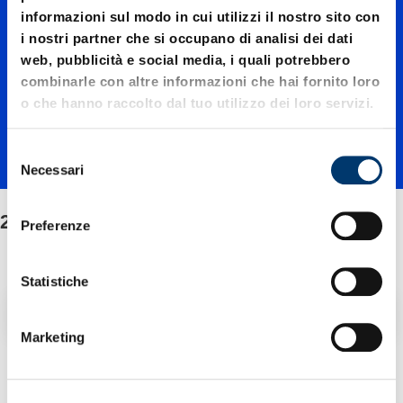
informazioni sul modo in cui utilizzi il nostro sito con
07500
i nostri partner che si occupano di analisi dei dati
web, pubblicità e social media, i quali potrebbero
combinarle con altre informazioni che hai fornito loro
Molle a
o che hanno raccolto dal tuo utilizzo dei loro servizi.
S
gas
Necessari
e
l
e
2486.22.07500 Molle a gas pilotabili, DS
pilotabil
Preferenze
z
i
o
Statistiche
i, DS
n
Filtro / Ordinamento
e
Marketing
d
e
2 Articolo trovato
l