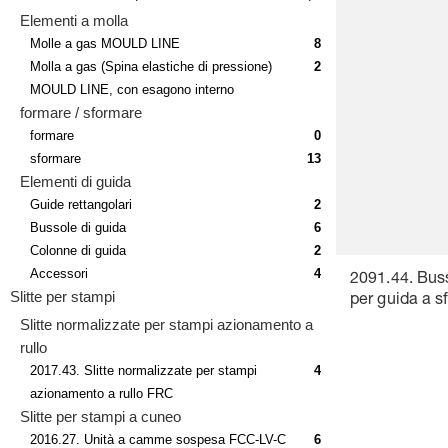
Elementi a molla
Molle a gas MOULD LINE
8
Molla a gas (Spina elastiche di pressione)
2
MOULD LINE, con esagono interno
formare / sformare
formare
0
sformare
13
Elementi di guida
Guide rettangolari
2
Bussole di guida
6
Colonne di guida
2
Accessori
4
2091.44. Buss
Slitte per stampi
per guida a s
Slitte normalizzate per stampi azionamento a
rullo
2017.43. Slitte normalizzate per stampi
4
azionamento a rullo FRC
Slitte per stampi a cuneo
2016.27. Unità a camme sospesa FCC-LV-C
6