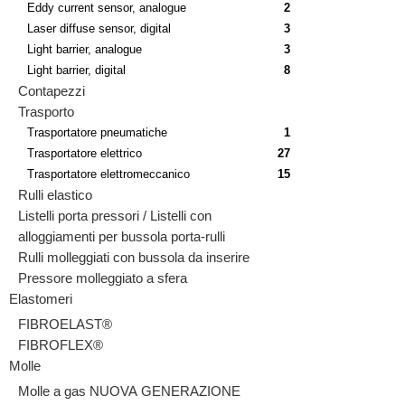
Eddy current sensor, analogue
2
Laser diffuse sensor, digital
3
Light barrier, analogue
3
Light barrier, digital
8
Contapezzi
Trasporto
Trasportatore pneumatiche
1
Trasportatore elettrico
27
Trasportatore elettromeccanico
15
Rulli elastico
Listelli porta pressori / Listelli con
alloggiamenti per bussola porta-rulli
Rulli molleggiati con bussola da inserire
Pressore molleggiato a sfera
Elastomeri
FIBROELAST®
FIBROFLEX®
Molle
Molle a gas NUOVA GENERAZIONE