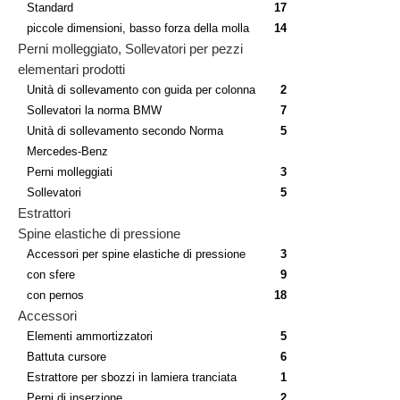
Standard
17
piccole dimensioni, basso forza della molla
14
Perni molleggiato, Sollevatori per pezzi
elementari prodotti
Unità di sollevamento con guida per colonna
2
Sollevatori la norma BMW
7
Unità di sollevamento secondo Norma
5
Mercedes-Benz
Perni molleggiati
3
Sollevatori
5
Estrattori
Spine elastiche di pressione
Accessori per spine elastiche di pressione
3
con sfere
9
con pernos
18
Accessori
Elementi ammortizzatori
5
Battuta cursore
6
Estrattore per sbozzi in lamiera tranciata
1
Perni di inserzione
2