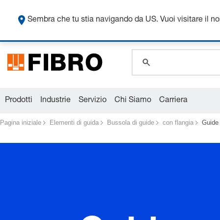
global.search.pla
global.search.pla
Sembra che tu stia navigando da US. Vuoi visitare il n
global.search.pla
Prodotti
Industrie
Servizio
Chi Siamo
Carriera
Pagina iniziale
Elementi di guida
Bussola di guide
con flangia
Guide 