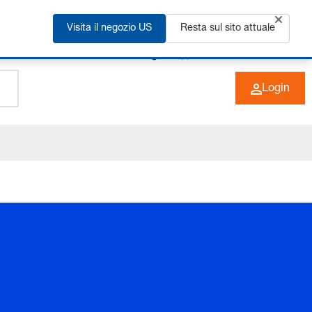
Visita il negozio US
Resta sul sito attuale
+49 (0) 6266 73-0
IT
Login