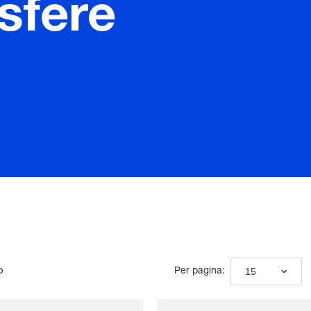
sfere
o
15
Per pagina: