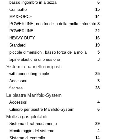
basso ingombro in altezza
6
Compatto
15
MAXFORCE
14
POWERLINE, con fondello della molla rinforzato
8
POWERLINE
22
HEAVY DUTY
16
Standard
19
piccole dimensioni, basso forza della molla
5
Spine elastiche di pressione
3
Sistemi a pannelli composti
with connecting nipple
25
Accessori
3
flat seal
28
Le piastre Manifold-System
Accessori
4
Cilindro per piastre Manifold-System
6
Molle a gas pilotabili
Sistema di raffreddamento
29
Monitoraggio del sistema
4
Sistema di controllo
14