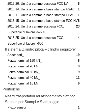
2016.26. Unità a camme sospesa FCC-LV
6
2016.14. Unità a camme a base stampo FSAC
1
2016.11. Unità a camme a base stampo FEAC
1
2016.15. Unità a camme a base stampo FCC-HV
8
2016.24. Unità a camme sospesa FCC,
23
Superficie di lavoro <=600
2016.25. Unità a camme sospesa FCC,
4
Superficie di lavoro >600
Il sistema „cilindro pilota – cilindro seguitore“
Accessori_
19
Forza norminal 150 kN_
8
Forza norminal 90 kN_
9
Forza norminal 60 kN_
9
Forza norminal 40 kN_
11
Forza norminal 15 kN_
9
Periferiche
Nastri trasportatori ad azionamento elettrico
Sensori per Stampi e Stampaggio
Piezo sensor
1