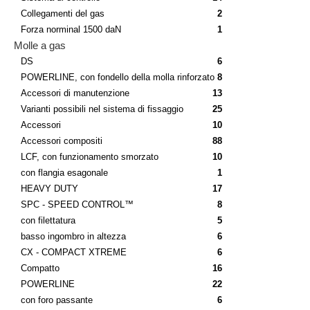
Collegamenti del gas
2
Forza norminal 1500 daN
1
Molle a gas
DS
6
POWERLINE, con fondello della molla rinforzato
8
Accessori di manutenzione
13
Varianti possibili nel sistema di fissaggio
25
Accessori
10
Accessori compositi
88
LCF, con funzionamento smorzato
10
con flangia esagonale
1
HEAVY DUTY
17
SPC - SPEED CONTROL™
8
con filettatura
5
basso ingombro in altezza
6
CX - COMPACT XTREME
6
Compatto
16
POWERLINE
22
con foro passante
6