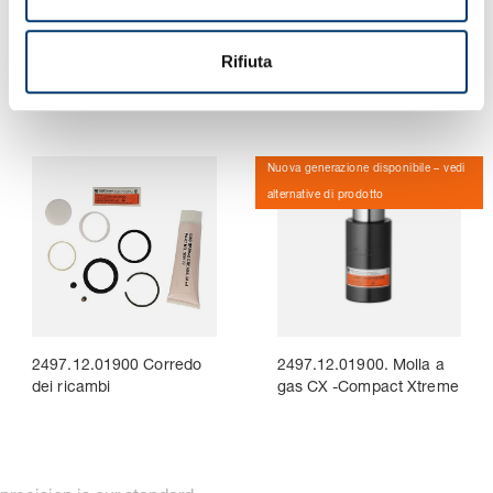
s
2497.12.01000 Corredo
2497.12.01000. Molla a
o
dei ricambi
gas CX -Compact Xtreme
Rifiuta
Nuova generazione disponibile – vedi
alternative di prodotto
2497.12.01900 Corredo
2497.12.01900. Molla a
dei ricambi
gas CX -Compact Xtreme