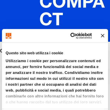
COMPA
CT
XTREM
CX - COMPACT XTREME
E
Questo sito web utilizza i cookie
Utilizziamo i cookie per personalizzare contenuti ed
annunci, per fornire funzionalità dei social media e
per analizzare il nostro traffico. Condividiamo inoltre
Filtro / Ordinamento
informazioni sul modo in cui utilizzi il nostro sito con
i nostri partner che si occupano di analisi dei dati
web, pubblicità e social media, i quali potrebbero
6 Articolo trovato
combinarle con altre informazioni che hai fornito loro
o che hanno raccolto dal tuo utilizzo dei loro servizi.
Nuova generazione disponibile – vedi