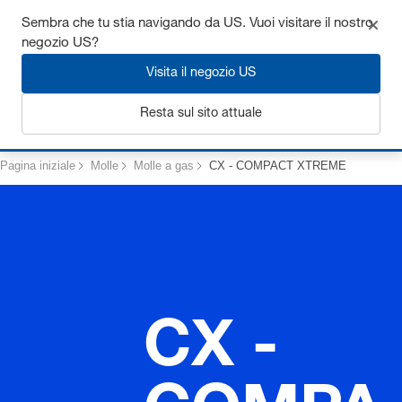
Ottieni fino al 7% di sconto - clicca qui per saperne di più
Sembra che tu stia navigando da US. Vuoi visitare il nostro
negozio US?
Visita il negozio US
Login
Resta sul sito attuale
Pagina iniziale
Molle
Molle a gas
CX - COMPACT XTREME
CX -