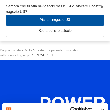
Ottieni fino al 7% di sconto - clicca qui per saperne di più
Sembra che tu stia navigando da US. Vuoi visitare il nostro
negozio US?
Visita il negozio US
Resta sul sito attuale
Login
Pagina iniziale
Molle
Sistemi a pannelli composti
with connecting nipple
POWERLINE
POWER