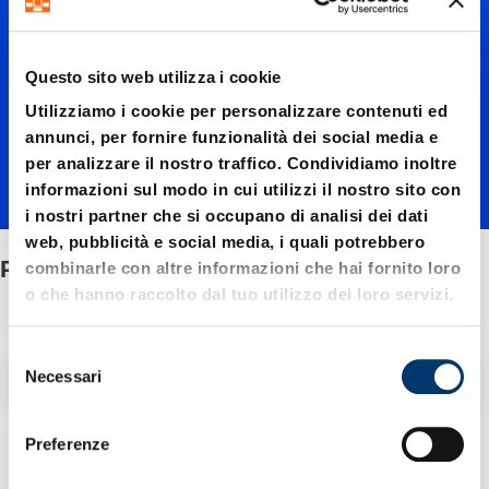
LINE
Questo sito web utilizza i cookie
Utilizziamo i cookie per personalizzare contenuti ed
annunci, per fornire funzionalità dei social media e
per analizzare il nostro traffico. Condividiamo inoltre
informazioni sul modo in cui utilizzi il nostro sito con
i nostri partner che si occupano di analisi dei dati
web, pubblicità e social media, i quali potrebbero
POWERLINE
combinarle con altre informazioni che hai fornito loro
o che hanno raccolto dal tuo utilizzo dei loro servizi.
S
Filtro / Ordinamento
Necessari
e
l
e
Preferenze
4 Articolo trovato
z
i