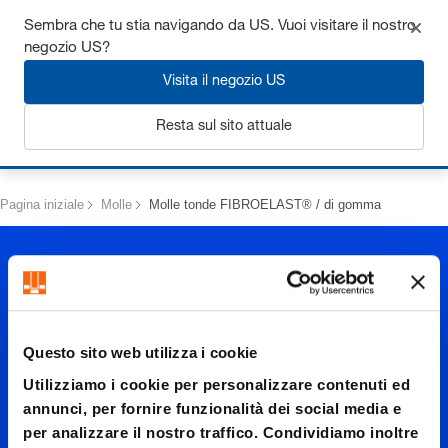
Ottieni fino al 7% di sconto - clicca qui per saperne di più
Sembra che tu stia navigando da US. Vuoi visitare il nostro
negozio US?
Visita il negozio US
Resta sul sito attuale
Login
Pagina iniziale
Molle
Molle tonde FIBROELAST® / di gomma
Questo sito web utilizza i cookie
Utilizziamo i cookie per personalizzare contenuti ed
Molle
annunci, per fornire funzionalità dei social media e
per analizzare il nostro traffico. Condividiamo inoltre