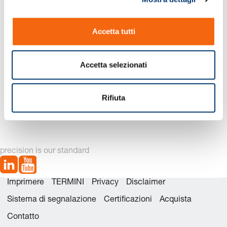
o
n
Accetta tutti
s
e
n
Accetta selezionati
s
o
2461.2. Molla tonda, di
2461.4. FIBROELAST®-
Rifiuta
gomma 70 Shore A
Molla tonda 70 Shore A
precision is our standard
Imprimere
TERMINI
Privacy
Disclaimer
Sistema di segnalazione
Certificazioni
Acquista
Contatto