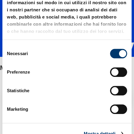
informazioni sul modo in cui utilizzi il nostro sito con
tonde
i nostri partner che si occupano di analisi dei dati
web, pubblicità e social media, i quali potrebbero
combinarle con altre informazioni che hai fornito loro
FIBROE
o che hanno raccolto dal tuo utilizzo dei loro servizi.
LAST® /
S
Necessari
e
l
Molle tonde FIBROELAST® / di gomma
di
e
Preferenze
z
i
gomma
o
Statistiche
Filtro / Ordinamento
n
e
Marketing
d
2 Articolo trovato
e
l
Mostra dettagli
c