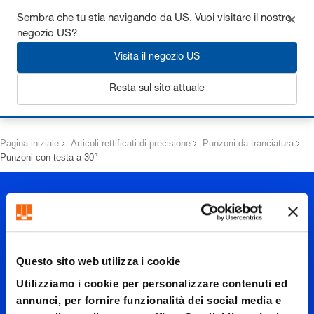
Ottieni fino al 7% di sconto - clicca qui per saperne di più
Sembra che tu stia navigando da US. Vuoi visitare il nostro
negozio US?
Visita il negozio US
Resta sul sito attuale
Login
Pagina iniziale
Articoli rettificati di precisione
Punzoni da tranciatura
Punzoni con testa a 30°
Questo sito web utilizza i cookie
Utilizziamo i cookie per personalizzare contenuti ed
Punzoni
annunci, per fornire funzionalità dei social media e