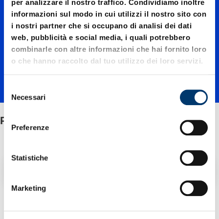
per analizzare il nostro traffico. Condividiamo inoltre
informazioni sul modo in cui utilizzi il nostro sito con
con
i nostri partner che si occupano di analisi dei dati
web, pubblicità e social media, i quali potrebbero
combinarle con altre informazioni che hai fornito loro
testa a
o che hanno raccolto dal tuo utilizzo dei loro servizi.
30°
S
Necessari
e
l
Punzoni con testa a 30°
e
Preferenze
z
i
o
Statistiche
Filtro / Ordinamento
n
e
Marketing
d
2 Articolo trovato
e
l