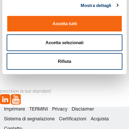
Mostra dettagli
c
o
n
Accetta tutti
s
e
n
Accetta selezionati
s
o
2281. Punzone da
2291. Punzone da
Rifiuta
tranciatura con testa a
tranciatura con testa a
30°, Forma D
30°, Forma C
precision is our standard
Imprimere
TERMINI
Privacy
Disclaimer
Sistema di segnalazione
Certificazioni
Acquista