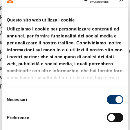
gamma di opzioni di produzione. Questa diversità ci
permette di produrre una vasta gamma di materiali e
Questo sito web utilizza i cookie
geometrie componenti della massima qualità.
Utilizziamo i cookie per personalizzare contenuti ed
Attraverso l'uso di tecnologie manifatturiere
annunci, per fornire funzionalità dei social media e
all'avanguardia e l'ottimizzazione continua dei nostri
per analizzare il nostro traffico. Condividiamo inoltre
informazioni sul modo in cui utilizzi il nostro sito con
processi, vi garantiamo una produzione economica con
i nostri partner che si occupano di analisi dei dati
costantemente alta qualità. Approfitta dei nostri molti
web, pubblicità e social media, i quali potrebbero
anni di esperienza, delle nostre competenze tecniche
combinarle con altre informazioni che hai fornito loro
e di soluzioni su misura per i tuoi compiti di
o che hanno raccolto dal tuo utilizzo dei loro servizi.
produzione.
S
Necessari
e
l
Lucidatura: Possibile tolleranza fino a 2 µm e
e
Preferenze
qualità della superficie Rz < 1
z
i