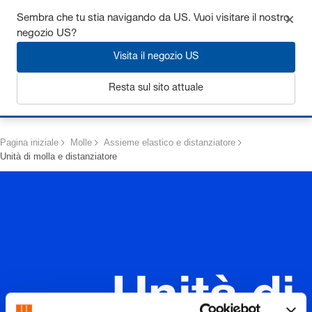
Ottieni fino al 7% di sconto - clicca qui per saperne di più
Sembra che tu stia navigando da US. Vuoi visitare il nostro
negozio US?
Visita il negozio US
Resta sul sito attuale
Login
Pagina iniziale
Molle
Assieme elastico e distanziatore
Unità di molla e distanziatore
Unità di