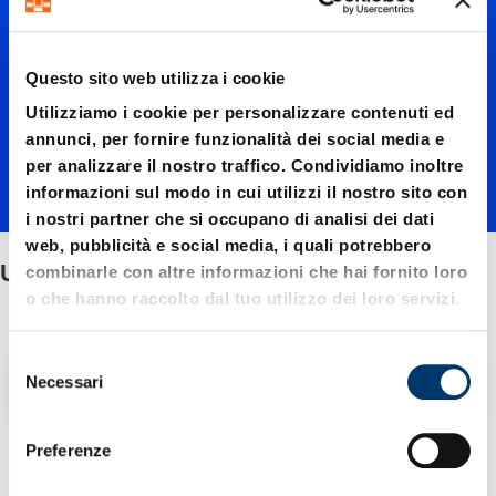
molla e
Questo sito web utilizza i cookie
distanzi
Utilizziamo i cookie per personalizzare contenuti ed
annunci, per fornire funzionalità dei social media e
per analizzare il nostro traffico. Condividiamo inoltre
atore
informazioni sul modo in cui utilizzi il nostro sito con
i nostri partner che si occupano di analisi dei dati
web, pubblicità e social media, i quali potrebbero
Unità di molla e distanziatore
combinarle con altre informazioni che hai fornito loro
o che hanno raccolto dal tuo utilizzo dei loro servizi.
S
Filtro / Ordinamento
Necessari
e
l
e
Preferenze
4 Articolo trovato
z
i