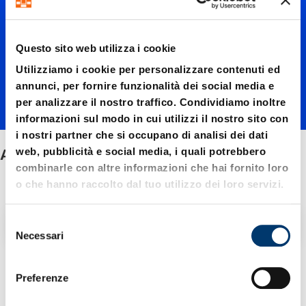
ori
Questo sito web utilizza i cookie
Utilizziamo i cookie per personalizzare contenuti ed
annunci, per fornire funzionalità dei social media e
per analizzare il nostro traffico. Condividiamo inoltre
informazioni sul modo in cui utilizzi il nostro sito con
i nostri partner che si occupano di analisi dei dati
web, pubblicità e social media, i quali potrebbero
Accessori
combinarle con altre informazioni che hai fornito loro
o che hanno raccolto dal tuo utilizzo dei loro servizi.
Filtro / Ordinamento
S
Necessari
e
l
4 Articolo trovato
e
Preferenze
z
i