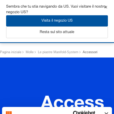
Ottieni fino al 7% di sconto - clicca qui per saperne di più
Sembra che tu stia navigando da US. Vuoi visitare il nostro
negozio US?
Visita il negozio US
Resta sul sito attuale
Login
Pagina iniziale
Molle
Le piastre Manifold-System
Accessori
Access