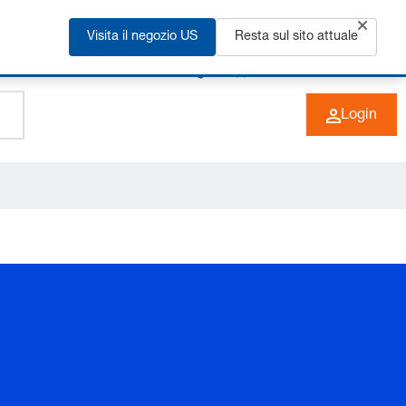
Visita il negozio US
Resta sul sito attuale
+49 (0) 6266 73-0
IT
Login