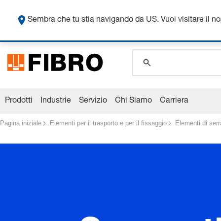
Sembra che tu stia navigando da US. Vuoi visitare il n
global.search.pla
global.search.pla
global.search.pla
Prodotti
Industrie
Servizio
Chi Siamo
Carriera
Pagina iniziale
Elementi per il trasporto e per il fissaggio
Elementi di serr