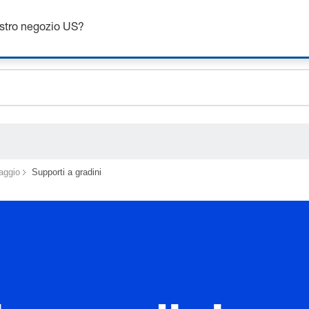
Ottieni fino al 7% di sconto - clicca qui per saperne di più
ostro negozio US?
ceholder.sku
ceholder.name
ceholder.category
aggio
Supporti a gradini