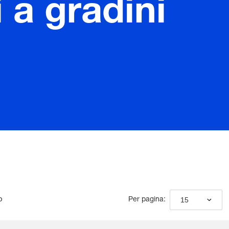
 a gradini
o
15
Per pagina: