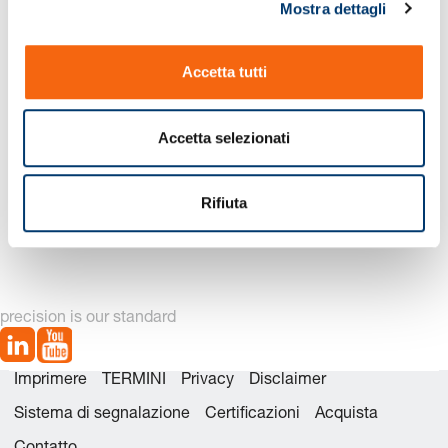
Mostra dettagli
c
o
n
Accetta tutti
s
e
n
Accetta selezionati
s
o
3120.70. Bussola di guida
3120.71. Bussola di guida
Rifiuta
liscio, Bronzo con inserti
liscio, Bronzo
di lubrificante solido
precision is our standard
Imprimere
TERMINI
Privacy
Disclaimer
Sistema di segnalazione
Certificazioni
Acquista