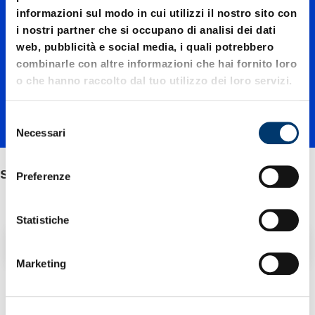
informazioni sul modo in cui utilizzi il nostro sito con
collare
i nostri partner che si occupano di analisi dei dati
web, pubblicità e social media, i quali potrebbero
combinarle con altre informazioni che hai fornito loro
o che hanno raccolto dal tuo utilizzo dei loro servizi.
S
Necessari
e
l
e
senza collare
Preferenze
z
i
o
Statistiche
n
Filtro / Ordinamento
e
Marketing
d
e
2 Articolo trovato
l