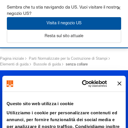
Ottieni fino al 7% di sconto - clicca qui per saperne di più
Sembra che tu stia navigando da US. Vuoi visitare il nostro
negozio US?
Visita il negozio US
Resta sul sito attuale
Login
Pagina iniziale
Parti Normalizzate per la Costruzione di Stampi
Elementi di guida
Bussole di guida
senza collare
Questo sito web utilizza i cookie
Utilizziamo i cookie per personalizzare contenuti ed
senza
annunci, per fornire funzionalità dei social media e
per analizzare il nostro traffico. Condividiamo inoltre