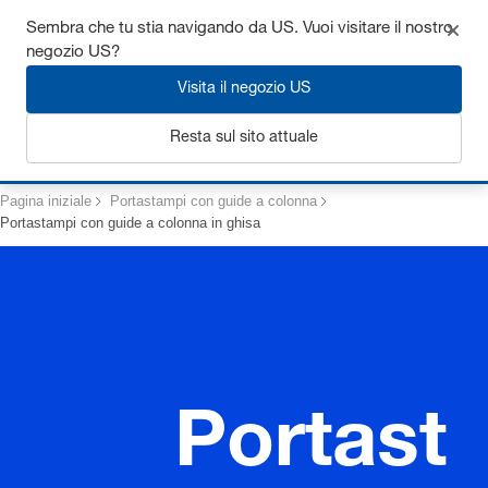
Ottieni fino al 7% di sconto - clicca qui per saperne di più
Sembra che tu stia navigando da US. Vuoi visitare il nostro
negozio US?
Visita il negozio US
Login
Resta sul sito attuale
Pagina iniziale
Portastampi con guide a colonna
Portastampi con guide a colonna in ghisa
Portast