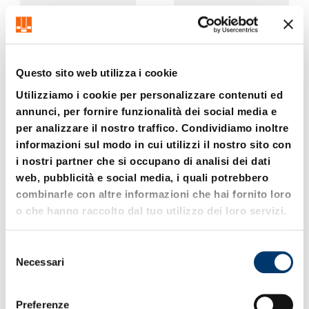
Questo sito web utilizza i cookie
Utilizziamo i cookie per personalizzare contenuti ed
annunci, per fornire funzionalità dei social media e
201.01. Portastampo con
201.03. Portastampo con
per analizzare il nostro traffico. Condividiamo inoltre
guide a colonna
guide a colonna
informazioni sul modo in cui utilizzi il nostro sito con
DIN 9812 Forma D/DG
DIN 9814 Forma D/DG
i nostri partner che si occupano di analisi dei dati
web, pubblicità e social media, i quali potrebbero
combinarle con altre informazioni che hai fornito loro
o che hanno raccolto dal tuo utilizzo dei loro servizi.
S
Necessari
e
l
e
Preferenze