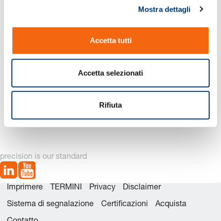
Mostra dettagli
c
o
n
Accetta tutti
s
e
n
Accetta selezionati
s
o
2532.2. Estrattore per sbozzi in lamiera tranciata secondo
Rifiuta
norma Mercedes-Benz / VW / VDI 3362
precision is our standard
Imprimere
TERMINI
Privacy
Disclaimer
Sistema di segnalazione
Certificazioni
Acquista