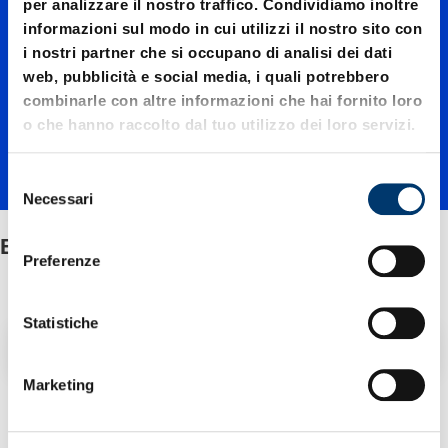
per analizzare il nostro traffico. Condividiamo inoltre
informazioni sul modo in cui utilizzi il nostro sito con
re per
i nostri partner che si occupano di analisi dei dati
web, pubblicità e social media, i quali potrebbero
combinarle con altre informazioni che hai fornito loro
sbozzi
o che hanno raccolto dal tuo utilizzo dei loro servizi.
in
S
Necessari
e
l
Estrattore per sbozzi in lamiera tranciata
lamiera
e
Preferenze
z
i
tranciat
o
Statistiche
Filtro / Ordinamento
n
e
Marketing
a
d
1 Articolo trovato
e
l