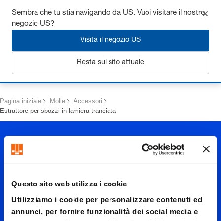
Ottieni fino al 7% di sconto - clicca qui per saperne di più
Sembra che tu stia navigando da US. Vuoi visitare il nostro
negozio US?
Visita il negozio US
Resta sul sito attuale
Login
Pagina iniziale
Molle
Accessori
Estrattore per sbozzi in lamiera tranciata
Questo sito web utilizza i cookie
Utilizziamo i cookie per personalizzare contenuti ed
Estratto
annunci, per fornire funzionalità dei social media e