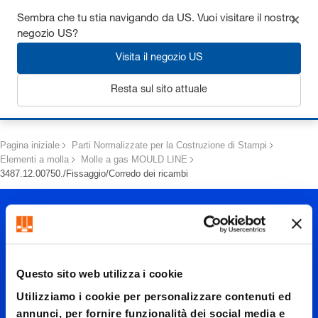
Ottieni fino al 7% di sconto - clicca qui per saperne di più
Sembra che tu stia navigando da US. Vuoi visitare il nostro
negozio US?
Visita il negozio US
Resta sul sito attuale
Login
Pagina iniziale
Parti Normalizzate per la Costruzione di Stampi
Elementi a molla
Molle a gas MOULD LINE
3487.12.00750./Fissaggio/Corredo dei ricambi
Questo sito web utilizza i cookie
Utilizziamo i cookie per personalizzare contenuti ed
annunci, per fornire funzionalità dei social media e