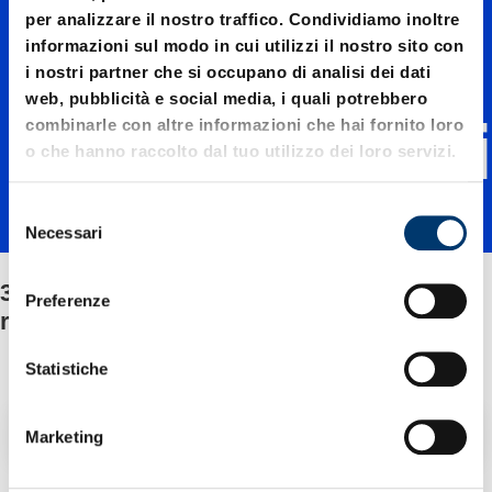
3487.12.
per analizzare il nostro traffico. Condividiamo inoltre
informazioni sul modo in cui utilizzi il nostro sito con
00750./
i nostri partner che si occupano di analisi dei dati
web, pubblicità e social media, i quali potrebbero
combinarle con altre informazioni che hai fornito loro
Fissaggi
o che hanno raccolto dal tuo utilizzo dei loro servizi.
S
o/Corre
Necessari
e
l
3487.12.00750./Fissaggio/Corredo dei
e
do dei
Preferenze
z
ricambi
i
o
Statistiche
ricambi
n
e
Filtro / Ordinamento
Marketing
d
e