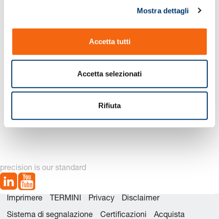
Mostra dettagli
c
o
Nuova generazione disponibile – vedi
n
alternative di prodotto
Accetta tutti
s
e
n
Accetta selezionati
s
o
Rifiuta
2480.12.10000 Corredo
2480.12.10000. Molla a
dei ricambi
gas Standardizzate
precision is our standard
Imprimere
TERMINI
Privacy
Disclaimer
Sistema di segnalazione
Certificazioni
Acquista