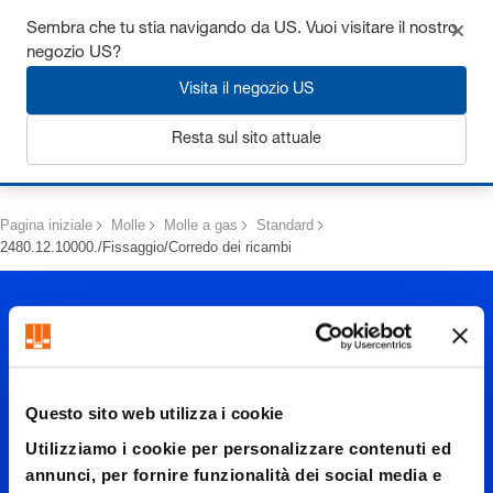
Ottieni fino al 7% di sconto - clicca qui per saperne di più
Sembra che tu stia navigando da US. Vuoi visitare il nostro
negozio US?
Visita il negozio US
Resta sul sito attuale
Login
Pagina iniziale
Molle
Molle a gas
Standard
2480.12.10000./Fissaggio/Corredo dei ricambi
Questo sito web utilizza i cookie
2480.12.
Utilizziamo i cookie per personalizzare contenuti ed
annunci, per fornire funzionalità dei social media e