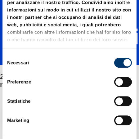
per analizzare il nostro traffico. Condividiamo inoltre
10000./
informazioni sul modo in cui utilizzi il nostro sito con
i nostri partner che si occupano di analisi dei dati
web, pubblicità e social media, i quali potrebbero
Fissaggi
combinarle con altre informazioni che hai fornito loro
o che hanno raccolto dal tuo utilizzo dei loro servizi.
o/Corre
S
Necessari
e
l
2480.12.10000./Fissaggio/Corredo dei
do dei
e
Preferenze
ricambi
z
i
ricambi
o
Statistiche
n
Filtro / Ordinamento
e
Marketing
d
e
2 Articolo trovato
l