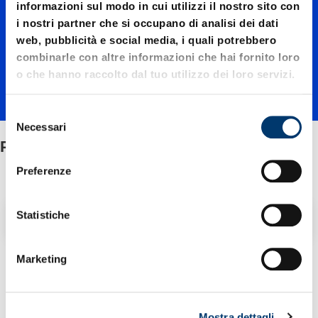
in
informazioni sul modo in cui utilizzi il nostro sito con
i nostri partner che si occupano di analisi dei dati
web, pubblicità e social media, i quali potrebbero
allumini
combinarle con altre informazioni che hai fornito loro
o che hanno raccolto dal tuo utilizzo dei loro servizi.
o
S
Necessari
e
Piastre in alluminio
l
e
Preferenze
z
i
Filtro / Ordinamento
o
Statistiche
n
e
Marketing
1 Articolo trovato
d
e
l
Mostra dettagli
c