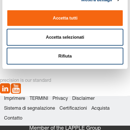
o
n
Accetta tutti
s
e
n
Accetta selezionati
s
2910. Piastra in alluminio ~ISO 6753-1
o
Rifiuta
precision is our standard
Imprimere
TERMINI
Privacy
Disclaimer
Sistema di segnalazione
Certificazioni
Acquista
Contatto
Member of the LÄPPLE Group