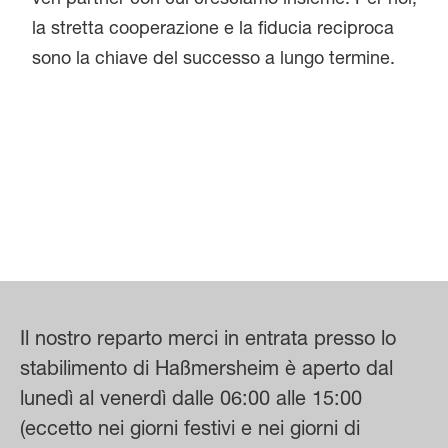
veri partner con cui cresciamo insieme. Per noi,
la stretta cooperazione e la fiducia reciproca
sono la chiave del successo a lungo termine.
Le aziende interessate possono contattarci
direttamente via e-mail. Esamineremo le
domande e vi risponderemo il prima possibile.
In questo modo, creiamo le basi per una
cooperazione fiduciosa e una catena del valore
orientata al futuro. Modella il futuro con noi!
Il nostro reparto merci in entrata presso lo
stabilimento di Haßmersheim è aperto dal
lunedì al venerdì dalle 06:00 alle 15:00
(eccetto nei giorni festivi e nei giorni di