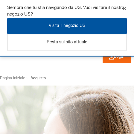
Ottieni fino al 7% di sconto - clicca qui per saperne di
Sembra che tu stia navigando da US. Vuoi visitare il nostro
negozio US?
più
Visita il negozio US
Resta sul sito attuale
Login
Pagina iniziale
Acquista