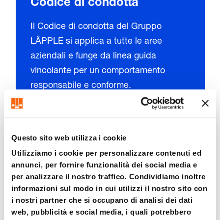
Codice di condotta
Il Codice di condotta del Gruppo
LÄPPLE si applica a tutte le aree
aziendali e funge da linea guida
vincolante per un comportamento
responsabile e conforme.
Scopri di più
Questo sito web utilizza i cookie
Codice di condotta dei
Utilizziamo i cookie per personalizzare contenuti ed
fornitori
annunci, per fornire funzionalità dei social media e
Come parte del Gruppo LÄPPLE,
per analizzare il nostro traffico. Condividiamo inoltre
informazioni sul modo in cui utilizzi il nostro sito con
FIBRO si impegna per una gestione
i nostri partner che si occupano di analisi dei dati
aziendale ecologicamente e
web, pubblicità e social media, i quali potrebbero