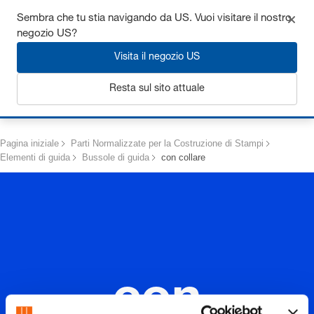
Ottieni fino al 7% di sconto - clicca qui per saperne di più
Sembra che tu stia navigando da US. Vuoi visitare il nostro
negozio US?
Visita il negozio US
Resta sul sito attuale
Login
Pagina iniziale
Parti Normalizzate per la Costruzione di Stampi
Elementi di guida
Bussole di guida
con collare
con