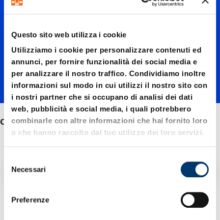
collare
Questo sito web utilizza i cookie
Utilizziamo i cookie per personalizzare contenuti ed
annunci, per fornire funzionalità dei social media e
per analizzare il nostro traffico. Condividiamo inoltre
informazioni sul modo in cui utilizzi il nostro sito con
i nostri partner che si occupano di analisi dei dati
web, pubblicità e social media, i quali potrebbero
con collare
combinarle con altre informazioni che hai fornito loro
o che hanno raccolto dal tuo utilizzo dei loro servizi.
S
Filtro / Ordinamento
Necessari
e
l
e
Preferenze
4 Articolo trovato
z
i