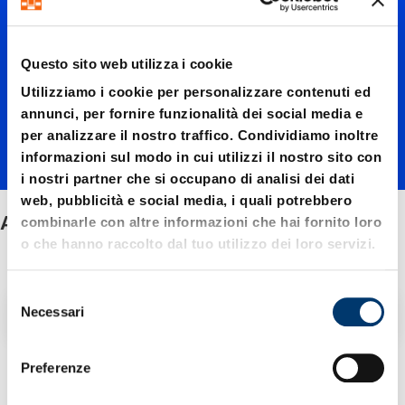
per
Questo sito web utilizza i cookie
stampi
Utilizziamo i cookie per personalizzare contenuti ed
annunci, per fornire funzionalità dei social media e
per analizzare il nostro traffico. Condividiamo inoltre
compos
informazioni sul modo in cui utilizzi il nostro sito con
i nostri partner che si occupano di analisi dei dati
web, pubblicità e social media, i quali potrebbero
Attrezzi per stampi composti progressivi
ti
combinarle con altre informazioni che hai fornito loro
o che hanno raccolto dal tuo utilizzo dei loro servizi.
progres
S
Filtro / Ordinamento
Necessari
e
l
sivi
e
Preferenze
3 Articolo trovato
z
i