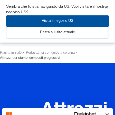
Ottieni fino al 7% di sconto - clicca qui per saperne di più
Sembra che tu stia navigando da US. Vuoi visitare il nostro
negozio US?
Visita il negozio US
Resta sul sito attuale
Login
Pagina iniziale
Portastampi con guide a colonna
Attrezzi per stampi composti progressivi
Attrezzi