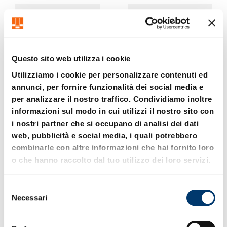
Questo sito web utilizza i cookie
Utilizziamo i cookie per personalizzare contenuti ed
annunci, per fornire funzionalità dei social media e
per analizzare il nostro traffico. Condividiamo inoltre
2140.01.01. Corredo di
2140.01.02. Corredo di
informazioni sul modo in cui utilizzi il nostro sito con
utensili e accessori per
utensili e accessori per
serraggi meccanici – in
serraggi meccanici – in
i nostri partner che si occupano di analisi dei dati
scatola
scatola
web, pubblicità e social media, i quali potrebbero
combinarle con altre informazioni che hai fornito loro
o che hanno raccolto dal tuo utilizzo dei loro servizi.
S
Necessari
e
l
e